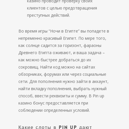
казино проводит проверку своих
клиентов с целью предотвращения
преступных действий.
Во время игры “Ночи в Египте” вы попадете в
непременно красивый Египет. По мере того,
как солнце садится за горизонт, фараоны
Древнего Египта оживают, и ваша задача –
как можно быстрее добраться до их
сокровищ. Найти код можно на сайтах
обзорниках, форумах или через социальные
сети. Для пополнения нужно зайти в аккаунт,
найти вкладку пополнения, выбрать нужный
способ, ввести реквизиты и сумму. В Pin up
казино бонус предоставляется при
соблюдении определенных условий.
Какие слоты в Pin up дают