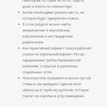
гемблерам, которые не хотят сидеть
дома и играть на компьютере.
Затем необходимо указать место, на
которое будет прикреплен плакат.
В этом разделе можно найти
американские и европейские,
классические и нестандартные
развлечения.
Альтернативный вариант поиска рабочей
ссылки на зеркальный вариант Pin-Up –
официальные группы букмекерской
компании, открытые в различных
социальных сетях.
Пользователь оказывается возле пустой
стены и сам выбирает один из пяти
свернутых в трубочку рулонов, которые
торчат из коробки в углу помещения.