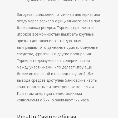
Загрузка приложения отличная альтернатива
входу через зеркало официального сайта при
блокировках ресурса. Турниры привлекают
игроков возможностью выиграть крупные
призы в дополнение к стандартным
выигрышам. Это денежные суммы, бонусные
средства, фриспины и другие поощрения.
Турниры подразумевают соперничество
между участниками, что делает игру еще
более интересной и непредсказуемой. Для
вывода средств доступны банковские карты,
криптовалютные и электронные кошельки.
При этом операции с электронными
кошельками обычно занимают 1-2 часа.
Pin-Up Casino: общая