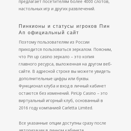
предлагает посетителям более 4000 слотов,
настольных игр и других развлечений.
Пинкионы и статусы игроков Пин
Ап официальный сайт
Поэтому пользователям из России
приходится пользоваться зеркалом. Поясним,
что Pin up casino зеркало – это копия
главного ресурса, выложенная на другом веб-
сайте. В адресной строке вы можете увидеть
дополнительные цифры или буквы.
Функционал клуба и вход в личный кабинет
остаются без изменений. PinUp Casino – это
виртуальный игорный клуб, основанный в
2016 году компанией Carletta Limited.
Все указанные опции доступны сразу после
авторизации в личном кабинете.