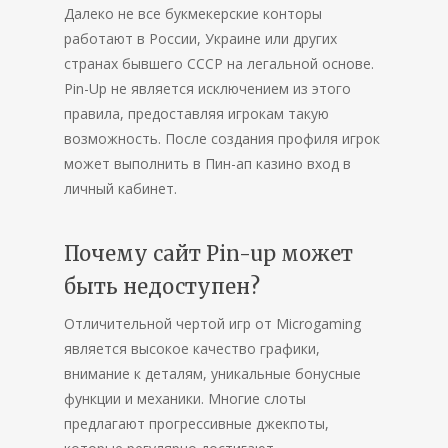
Далеко не все букмекерские конторы
работают в России, Украине или других
странах бывшего СССР на легальной основе.
Pin-Up не является исключением из этого
правила, предоставляя игрокам такую
возможность. После создания профиля игрок
может выполнить в Пин-ап казино вход в
личный кабинет.
Почему сайт Pin-up может
быть недоступен?
Отличительной чертой игр от Microgaming
является высокое качество графики,
внимание к деталям, уникальные бонусные
функции и механики. Многие слоты
предлагают прогрессивные джекпоты,