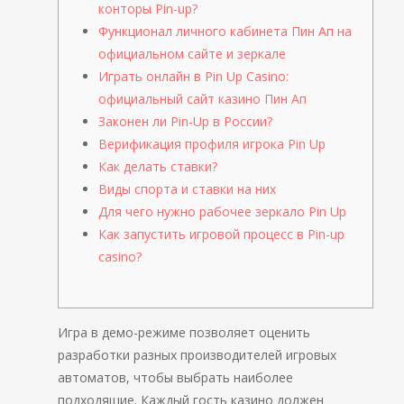
конторы Pin-up?
Функционал личного кабинета Пин Ап на
официальном сайте и зеркале
Играть онлайн в Pin Up Casino:
официальный сайт казино Пин Ап
Законен ли Pin-Up в России?
Верификация профиля игрока Pin Up
Как делать ставки?
Виды спорта и ставки на них
Для чего нужно рабочее зеркало Pin Up
Как запустить игровой процесс в Pin-up
casino?
Игра в демо-режиме позволяет оценить
разработки разных производителей игровых
автоматов, чтобы выбрать наиболее
подходящие. Каждый гость казино должен