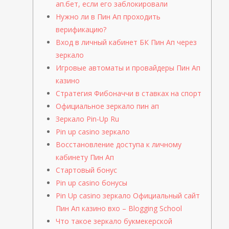
ап.бет, если его заблокировали
Нужно ли в Пин Ап проходить
верификацию?
Вход в личный кабинет БК Пин Ап через
зеркало
Игровые автоматы и провайдеры Пин Ап
казино
Стратегия Фибоначчи в ставках на спорт
Официальное зеркало пин ап
Зеркало Pin-Up Ru
Pin up casino зеркало
Восстановление доступа к личному
кабинету Пин Ап
Стартовый бонус
Pin up casino бонусы
Pin Up casino зеркало Официальный сайт
Пин Ап казино вхо – Blogging School
Что такое зеркало букмекерской