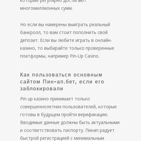
которые регулярно достигают
многомиллионных сумм.
Но если вы намерены выиграть реальный
банкролл, то вам стоит пополнить свой
депозит. Если вы любите играть в онлайн-
казино, то выбирайте только проверенные
платформы, например Pin-Up Casino.
Как пользоваться основным
сайтом Пин-ап.бет, если его
заблокировали
Pin up казино принимает только
совершеннолетних пользователей, которые
готовы в будущем пройти верификацию.
Вводимые данные должны быть актуальными
и соответствовать паспорту. Пинап радует
быстрой регистрацией с минимальным