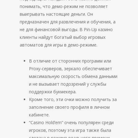
понимать, что демо-режим не позволяет
выигрывать настоящие деньги. Он
предназначен для развлечения и обучения, а
не для финансовой выгоды. В Pin-Up казино
клиенты найдут богатый выбор игровых
автоматов для игры в демо-режиме.
В отличие от сторонних программ или
Proxy-серверов, зеркало обеспечивает
максимальную скорость обмена данными
и не вызывает подозрений у службы
поддержки букмекера.
Кроме того, эти очки можно получить за
заполнение своего профиля в личном
кабинете.
“Casino Hold’em” очень популярен среди
игроков, поэтому эта игра также была
сделана в режиме реального времени.