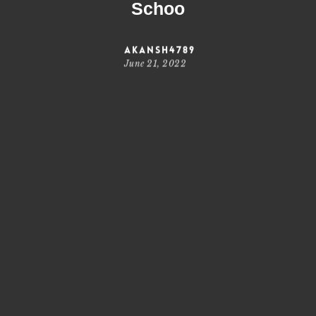
Schoo
akansh4789
June 21, 2022