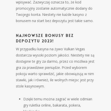
wpisywać. Zazwyczaj oznacza to, że kod
promocyjny zostanie automatycznie dodany do
Twojego konta. Niestety nie każde kasyno z
bonusem na start bez depozytu jest takie samo.
Najnowsze Bonusy Bez
Depozytu 2023!
W przypadku kasyna na żywo Vulkan Vegas
dostarcza wysoki poziom jakości. Niestety nie są
dostępne te gry za darmo, przez co możliwa jest
gra za prawdziwe pieniądze. Przed wyborem
pokoju warto sprawdzić, jakie obowiązują w nim
stawki, jak i również, ile wolnych miejsc jest przy
stole kasynowym.
Dzięki temu można zagrać w wiele odmian
gry ruletka online, bakarata, pokera,