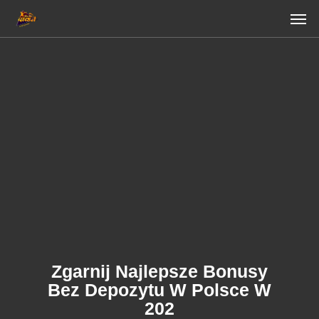
Skip
Men
to
main
content
Zgarnij Najlepsze Bonusy
Bez Depozytu W Polsce W
202