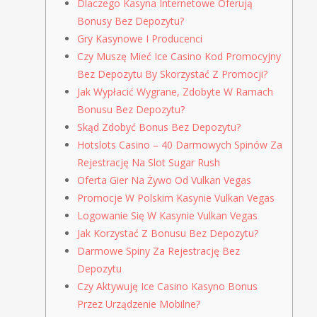
Dlaczego Kasyna Internetowe Oferują
Bonusy Bez Depozytu?
Gry Kasynowe I Producenci
Czy Muszę Mieć Ice Casino Kod Promocyjny
Bez Depozytu By Skorzystać Z Promocji?
Jak Wypłacić Wygrane, Zdobyte W Ramach
Bonusu Bez Depozytu?
Skąd Zdobyć Bonus Bez Depozytu?
Hotslots Casino – 40 Darmowych Spinów Za
Rejestrację Na Slot Sugar Rush
Oferta Gier Na Żywo Od Vulkan Vegas
Promocje W Polskim Kasynie Vulkan Vegas
Logowanie Się W Kasynie Vulkan Vegas
Jak Korzystać Z Bonusu Bez Depozytu?
Darmowe Spiny Za Rejestrację Bez
Depozytu
Czy Aktywuję Ice Casino Kasyno Bonus
Przez Urządzenie Mobilne?