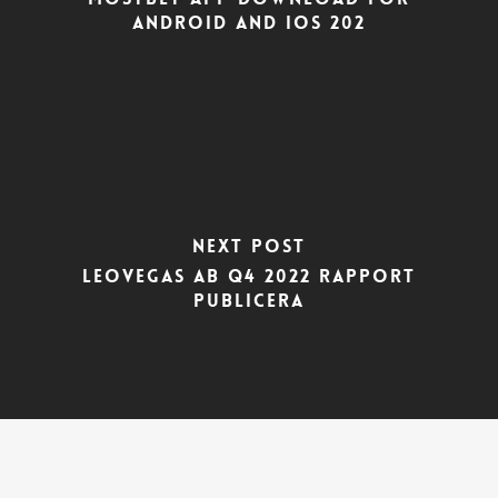
Android And iOS 202
Next Post
Leovegas Ab Q4 2022 Rapport
Publicera