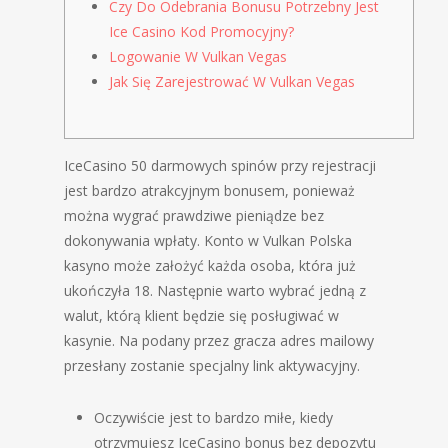
Czy Do Odebrania Bonusu Potrzebny Jest
Ice Casino Kod Promocyjny?
Logowanie W Vulkan Vegas
Jak Się Zarejestrować W Vulkan Vegas
IceCasino 50 darmowych spinów przy rejestracji
jest bardzo atrakcyjnym bonusem, ponieważ
można wygrać prawdziwe pieniądze bez
dokonywania wpłaty. Konto w Vulkan Polska
kasyno może założyć każda osoba, która już
ukończyła 18. Następnie warto wybrać jedną z
walut, którą klient będzie się posługiwać w
kasynie. Na podany przez gracza adres mailowy
przesłany zostanie specjalny link aktywacyjny.
Oczywiście jest to bardzo miłe, kiedy
otrzymujesz IceCasino bonus bez depozytu