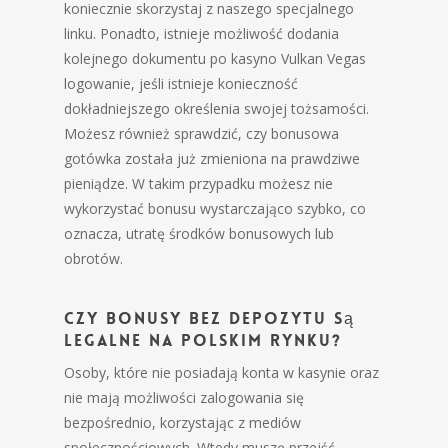
koniecznie skorzystaj z naszego specjalnego
linku. Ponadto, istnieje możliwość dodania
kolejnego dokumentu po kasyno Vulkan Vegas
logowanie, jeśli istnieje konieczność
dokładniejszego określenia swojej tożsamości.
Możesz również sprawdzić, czy bonusowa
gotówka została już zmieniona na prawdziwe
pieniądze. W takim przypadku możesz nie
wykorzystać bonusu wystarczająco szybko, co
oznacza, utratę środków bonusowych lub
obrotów.
Czy Bonusy Bez Depozytu Są
Legalne Na Polskim Rynku?
Osoby, które nie posiadają konta w kasynie oraz
nie mają możliwości zalogowania się
bezpośrednio, korzystając z mediów
społecznościowych. Wtedy muszę przejść