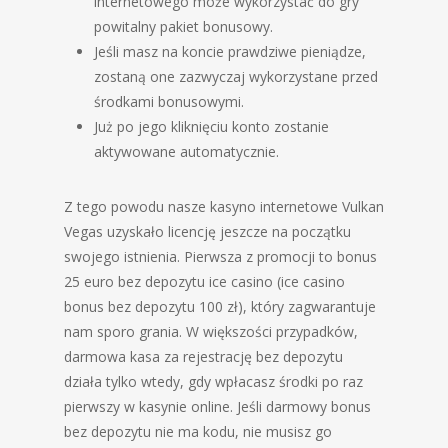
internetowego może wykorzystać do gry
powitalny pakiet bonusowy.
Jeśli masz na koncie prawdziwe pieniądze,
zostaną one zazwyczaj wykorzystane przed
środkami bonusowymi.
Już po jego kliknięciu konto zostanie
aktywowane automatycznie.
Z tego powodu nasze kasyno internetowe Vulkan
Vegas uzyskało licencję jeszcze na początku
swojego istnienia. Pierwsza z promocji to bonus
25 euro bez depozytu ice casino (ice casino
bonus bez depozytu 100 zł), który zagwarantuje
nam sporo grania. W większości przypadków,
darmowa kasa za rejestrację bez depozytu
działa tylko wtedy, gdy wpłacasz środki po raz
pierwszy w kasynie online. Jeśli darmowy bonus
bez depozytu nie ma kodu, nie musisz go