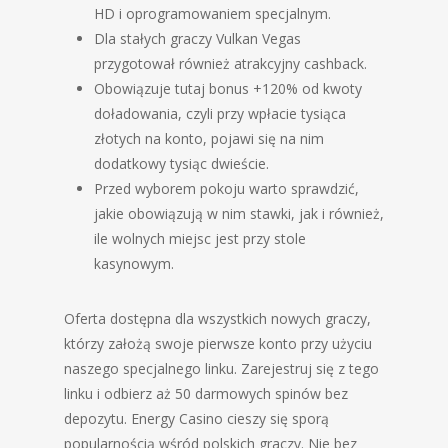
HD i oprogramowaniem specjalnym.
Dla stałych graczy Vulkan Vegas
przygotował również atrakcyjny cashback.
Obowiązuje tutaj bonus +120% od kwoty
doładowania, czyli przy wpłacie tysiąca
złotych na konto, pojawi się na nim
dodatkowy tysiąc dwieście.
Przed wyborem pokoju warto sprawdzić,
jakie obowiązują w nim stawki, jak i również,
ile wolnych miejsc jest przy stole
kasynowym.
Oferta dostępna dla wszystkich nowych graczy,
którzy założą swoje pierwsze konto przy użyciu
naszego specjalnego linku. Zarejestruj się z tego
linku i odbierz aż 50 darmowych spinów bez
depozytu. Energy Casino cieszy się sporą
popularnością wśród polskich graczy. Nie bez