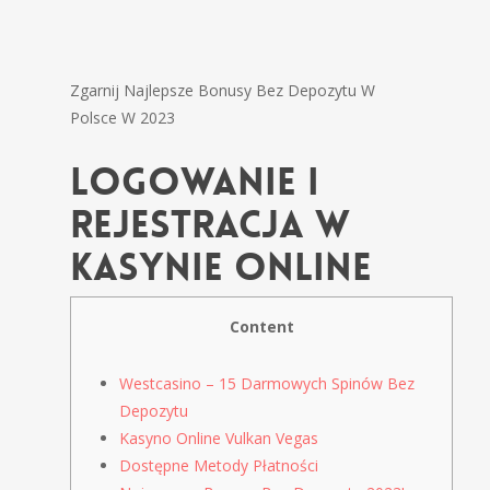
Zgarnij Najlepsze Bonusy Bez Depozytu W
Polsce W 2023
Logowanie I
Rejestracja W
Kasynie Online
Content
Westcasino – 15 Darmowych Spinów Bez
Depozytu
Kasyno Online Vulkan Vegas
Dostępne Metody Płatności