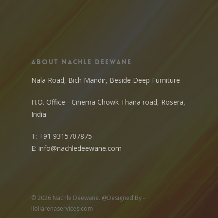
About Nachle Deewane
Nala Road, Bich Mandir, Beside Deep Furniture
H.O. Office - Cinema Chowk Thana road, Rosera,
India
T:
+91 9315707875
E:
info@nachledeewane.com
© 2026 Nachle Deewane. @Designed By -
llollarenaservices.com