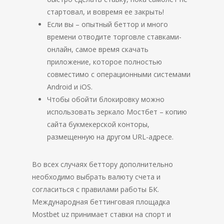
стартовал, и вовремя ее закрыть!
Если вы – опытный беттор и много
времени отводите торговле ставками-
онлайн, самое время скачать
приложение, которое полностью
совместимо с операционными системами
Android и iOS.
Чтобы обойти блокировку можно
использовать зеркало Мостбет – копию
сайта букмекерской конторы,
размещенную на другом URL-адресе.
Во всех случаях беттору дополнительно
необходимо выбрать валюту счета и
согласиться с правилами работы БК.
Международная беттинговая площадка
Mostbet uz принимает ставки на спорт и