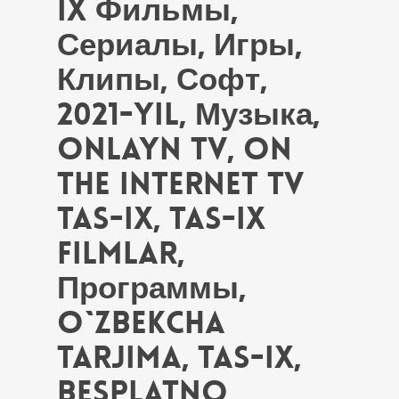
ix Фильмы,
Сериалы, Игры,
Клипы, Софт,
2021-yil, Музыка,
Onlayn Tv, On
The Internet Tv
Tas-ix, Tas-ix
Filmlar,
Программы,
O`zbekcha
Tarjima, Tas-ix,
Besplatno,