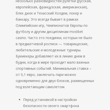
несколько разновидностей рулетки (русская,
европейская, французская, американская),
блек джек и Техасский Холдем, покер и
баккару. Это всегда бывает в рамках
Олимпийских игр, Чемпионатов Европы по
футболу и другим дисциплинам mostbet
casino. Часто это поединки, которых не было
в предматчевой росписи — товарищеские,
любительские и молодежные турниры.
Букмекеры добавляют их в линию днем в
будни, когда в мире проходит мало важных
спортивных событий. Минимальная ставка –
от 0,1 евро, заключать пари можно
одновременно для двух блоков, размещенных
под взлетающим самолетом.
Перед установкой в настройках
безопасности своего смартфона