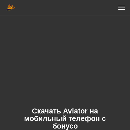
Skip
Men
to
main
content
Скачать Aviator на
мобильный телефон с
бонусо