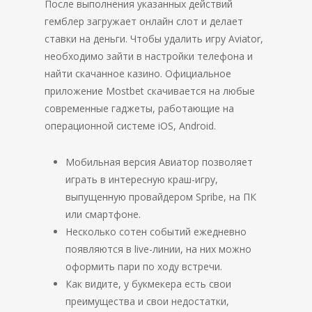
После выполнения указанных действий
гемблер загружает онлайн слот и делает
ставки на деньги. Чтобы удалить игру Aviator,
необходимо зайти в настройки телефона и
найти скачанное казино. Официальное
приложение Mostbet скачивается на любые
современные гаджеты, работающие на
операционной системе iOS, Android.
Мобильная версия Авиатор позволяет
играть в интересную краш-игру,
выпущенную провайдером Spribe, на ПК
или смартфоне.
Несколько сотен событий ежедневно
появляются в live-линии, на них можно
оформить пари по ходу встречи.
Как видите, у букмекера есть свои
преимущества и свои недостатки,