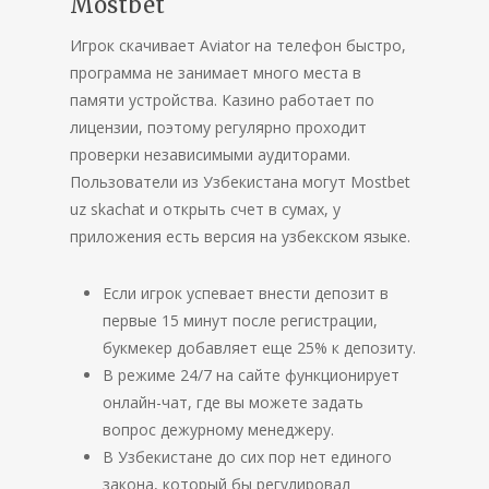
Mostbet
Игрок скачивает Aviator на телефон быстро,
программа не занимает много места в
памяти устройства. Казино работает по
лицензии, поэтому регулярно проходит
проверки независимыми аудиторами.
Пользователи из Узбекистана могут Mostbet
uz skachat и открыть счет в сумах, у
приложения есть версия на узбекском языке.
Если игрок успевает внести депозит в
первые 15 минут после регистрации,
букмекер добавляет еще 25% к депозиту.
В режиме 24/7 на сайте функционирует
онлайн-чат, где вы можете задать
вопрос дежурному менеджеру.
В Узбекистане до сих пор нет единого
закона, который бы регулировал