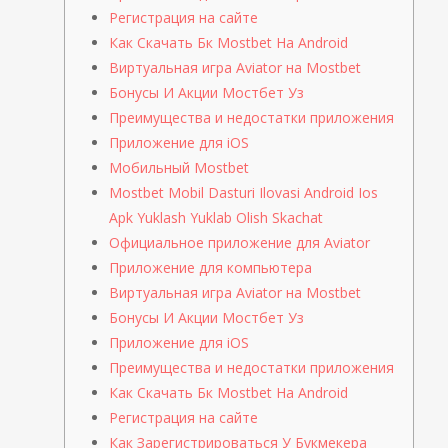
Регистрация на сайте
Как Скачать Бк Mostbet На Android
Виртуальная игра Aviator на Mostbet
Бонусы И Акции Мостбет Уз
Преимущества и недостатки приложения
Приложение для iOS
Мобильный Mostbet
Mostbet Mobil Dasturi Ilovasi Android Ios
Apk Yuklash Yuklab Olish Skachat
Официальное приложение для Aviator
Приложение для компьютера
Виртуальная игра Aviator на Mostbet
Бонусы И Акции Мостбет Уз
Приложение для iOS
Преимущества и недостатки приложения
Как Скачать Бк Mostbet На Android
Регистрация на сайте
Как Зарегистрироваться У Букмекера