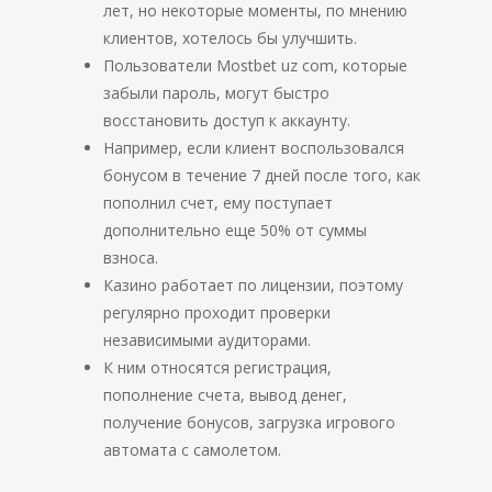
лет, но некоторые моменты, по мнению
клиентов, хотелось бы улучшить.
Пользователи Mostbet uz com, которые
забыли пароль, могут быстро
восстановить доступ к аккаунту.
Например, если клиент воспользовался
бонусом в течение 7 дней после того, как
пополнил счет, ему поступает
дополнительно еще 50% от суммы
взноса.
Казино работает по лицензии, поэтому
регулярно проходит проверки
независимыми аудиторами.
К ним относятся регистрация,
пополнение счета, вывод денег,
получение бонусов, загрузка игрового
автомата с самолетом.