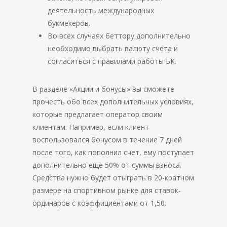
деятельность международных
букмекеров.
Во всех случаях беттору дополнительно
необходимо выбрать валюту счета и
согласиться с правилами работы БК.
В разделе «Акции и бонусы» вы сможете
прочесть обо всех дополнительных условиях,
которые предлагает оператор своим
клиентам. Например, если клиент
воспользовался бонусом в течение 7 дней
после того, как пополнил счет, ему поступает
дополнительно еще 50% от суммы взноса.
Средства нужно будет отыграть в 20-кратном
размере на спортивном рынке для ставок-
ординаров с коэффициентами от 1,50.