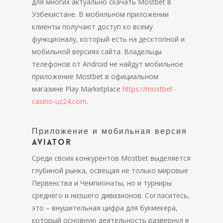
для многих актуально скачать Mostbet в
Узбекистане. В мобильном приложении
клиенты получают доступ ко всему
функционалу, который есть на десктопной и
мобильной версиях сайта. Владельцы
телефонов от Android не найдут мобильное
приложение Mostbet в официальном
магазине Play Marketplace
https://mostbet-
casino-uz24.com
.
Приложение и мобильная версия
Aviator
Среди своих конкурентов Mostbet выделяется
глубиной рынка, освещая не только мировые
Первенства и Чемпионаты, но и турниры
среднего и низшего дивизионов. Согласитесь,
это – внушительная цифра для букмекера,
который основную деятельность развернул в