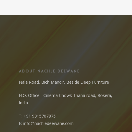
About Nachle Deewane
Nala Road, Bich Mandir, Beside Deep Furniture
H.O. Office - Cinema Chowk Thana road, Rosera,
India
T:
+91 9315707875
E:
info@nachledeewane.com