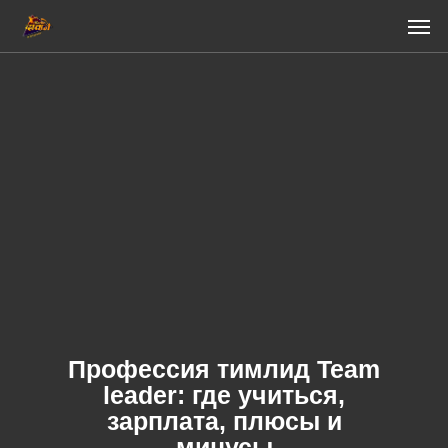
Skip
Men
to
main
content
Профессия тимлид Team
leader: где учиться,
зарплата, плюсы и
минусы