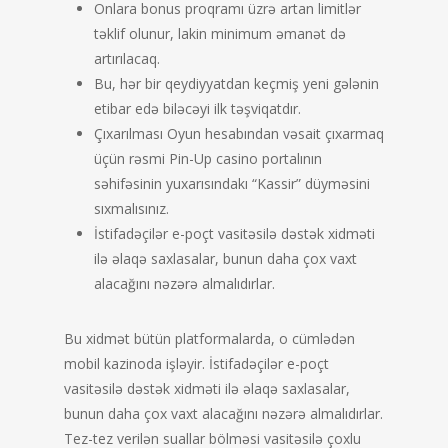
Onlara bonus proqramı üzrə artan limitlər
təklif olunur, lakin minimum əmanət də
artırılacaq.
Bu, hər bir qeydiyyatdan keçmiş yeni gələnin
etibar edə biləcəyi ilk təşviqatdır.
Çıxarılması Oyun hesabından vəsait çıxarmaq
üçün rəsmi Pin-Up casino portalının
səhifəsinin yuxarısındakı “Kassir” düyməsini
sıxmalısınız.
İstifadəçilər e-poçt vasitəsilə dəstək xidməti
ilə əlaqə saxlasalar, bunun daha çox vaxt
alacağını nəzərə almalıdırlar.
Bu xidmət bütün platformalarda, o cümlədən
mobil kazinoda işləyir. İstifadəçilər e-poçt
vasitəsilə dəstək xidməti ilə əlaqə saxlasalar,
bunun daha çox vaxt alacağını nəzərə almalıdırlar.
Tez-tez verilən suallar bölməsi vasitəsilə çoxlu