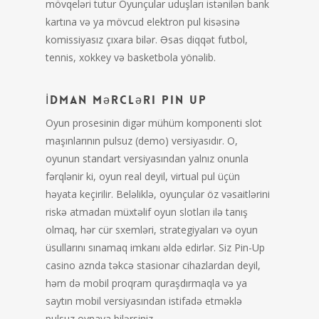
mövqeləri tutur Oyunçular uduşları istənilən bank
kartına və ya mövcud elektron pul kisəsinə
komissiyasız çıxara bilər. Əsas diqqət futbol, ​​
tennis, xokkey və basketbola yönəlib.
İdman mərcləri Pin Up
Oyun prosesinin digər mühüm komponenti slot
maşınlarının pulsuz (demo) versiyasıdır. O,
oyunun standart versiyasından yalnız onunla
fərqlənir ki, oyun real deyil, virtual pul üçün
həyata keçirilir. Beləliklə, oyunçular öz vəsaitlərini
riskə atmadan müxtəlif oyun slotları ilə tanış
olmaq, hər cür sxemləri, strategiyaları və oyun
üsullarını sınamaq imkanı əldə edirlər. Siz Pin-Up
casino aznda təkcə stasionar cihazlardan deyil,
həm də mobil proqram quraşdırmaqla və ya
saytın mobil versiyasından istifadə etməklə
pulsuz oynaya bilərsiniz.