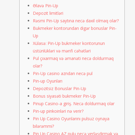
Əlavə Pin-Up
Depozit limitləri
Rəsmi Pin-Up saytına necə daxil olmaq olar?
Bukmeker kontorundan digər bonuslar Pin-
Up
Xülasə: Pin-Up bukmeker kontorunun
üstünlükləri və mənfi cəhətləri
Pul çıxarmaq və əmanəti necə doldurmaq
olar?
Pin-Up casino azndan necə pul
Pin-up Oyunları
Depozitsiz Bonuslar Pin-Up
Bonus siyasəti bukmeker Pin-Up
Pinup Casino-a giriş. Necə doldurmaq olar
Pin-up pinkoinləri nə verir?
Pin Up Casino Oyunlarını pulsuz oynaya
bilərəmmi?
Pin Up Casino AZ pulu necə yerləşdirmək və