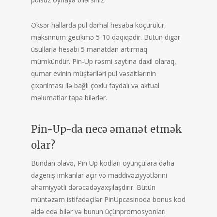
Əksər hallarda pul dərhal hesaba köçürülür,
maksimum gecikmə 5-10 dəqiqədir. Bütün digər
üsullarla hesabı 5 manatdan artırmaq
mümkündür. Pin-Up rəsmi saytına daxil olaraq,
qumar evinin müştəriləri pul vəsaitlərinin
çıxarılması ilə bağlı çoxlu faydalı və aktual
məlumatlar tapa bilərlər.
Pin-Up-da necə əmanət etmək
olar?
Bundan əlavə, Pin Up kodları oyunçulara daha
dageniş imkanlar açır və maddivəziyyətlərini
əhəmiyyətli dərəcədəyaxşılaşdırır. Bütün
müntəzəm istifadəçilər PinUpcasinoda bonus kod
əldə edə bilər və bunun üçünpromosyonları