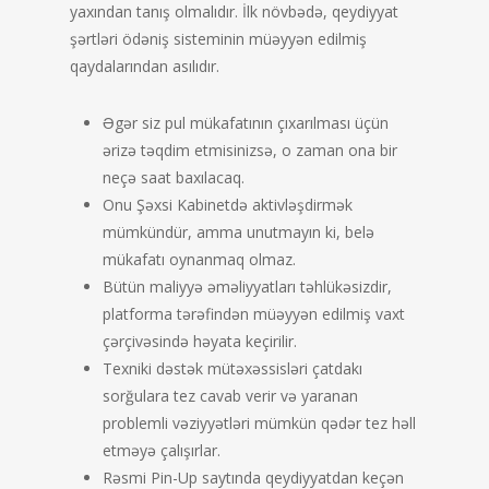
yaxından tanış olmalıdır. İlk növbədə, qeydiyyat
şərtləri ödəniş sisteminin müəyyən edilmiş
qaydalarından asılıdır.
Əgər siz pul mükafatının çıxarılması üçün
ərizə təqdim etmisinizsə, o zaman ona bir
neçə saat baxılacaq.
Onu Şəxsi Kabinetdə aktivləşdirmək
mümkündür, amma unutmayın ki, belə
mükafatı oynanmaq olmaz.
Bütün maliyyə əməliyyatları təhlükəsizdir,
platforma tərəfindən müəyyən edilmiş vaxt
çərçivəsində həyata keçirilir.
Texniki dəstək mütəxəssisləri çatdakı
sorğulara tez cavab verir və yaranan
problemli vəziyyətləri mümkün qədər tez həll
etməyə çalışırlar.
Rəsmi Pin-Up saytında qeydiyyatdan keçən