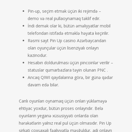
Pin-up, seçim etmək üçün iki rejimdə –
demo və real pullaoynamaq təklif edir.
İndi demək olar ki, bütün əməliyyatlar mobil
telefondan istifadə etməklə həyata keçirilir.
Rəsmi sayt Pin Up casino Azərbaycandan
olan oyunçular üçün lisenziyalı onlayn
kazinodur.
Hesabın doldurulması üçün pincoinlər verilir –
statuslar qumarbazlara təyin olunan PNC .
Ancaq QIWI qaydalarına görə, bir günə qədər
davam edə bilər.
Canlı oyunları oynamaq üçün onları yükləməyə
ehtiyac yoxdur, bütün proses onlayndır. Belə
oyunların yeganə xüsusiyyəti onlarda olan
hərəkətlərin yalnız real pul üçün olmasıdır. Pin Up
şirkəti çoxşaxəli fəaliyyətlə məşğuldur, adi onlayn