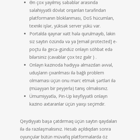
Ən çox yayılmış səbəblər arasında
səlahiyyətli dövlət orqanları tərəfindən
platformanın bloklanması, DoS hücumları,
texniki işlər, yüksək server yükü var.
Portalda qaynar xətt hələ qurulmayıb, lakin
siz saytın özündə və ya [email protected] e-
poçtu ilə gecə-gündüz onlayn söhbət edə
bilərsiniz (cavablar çox tez gəlir ) .
Onlayn kazinoda hədiyyə almazdan əvvəl,
uduşların çıxarılması ilə bağlı problem
olmaması üçün onu mərc etmək şərtləri ilə
(müəyyən bir peyjerlə) tanış olmalısınız.
Ümumiyyətlə, Pin-Up keyfiyyətli onlayn
kazino axtaranlar üçün yaxşı seçimdir.
Qeydiyyatı başa çatdırmaq üçün saytın qaydaları
ilə də razılaşmalısınız. Hesab açıldıqdan sonra
oyunçular bütün müvafiq platformalarda öz