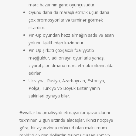
mərc bazarının gənc oyunçusudur.
Oyunu daha da maraqlı etmək üçün daha
çox promosyonlar və turnirlər görmək
istərdim.
Pin-Up oyundan həzz almağın sadə və asan
yolunu təklif edən kazinodur.
Pin Up şirkəti çoxşaxəli fəaliyyətlə
məşğuldur, adi onlayn oyunlarla yanaşı,
ziyarətçilər idmana mərc etmək imkanı əldə
edirlər.
Ukrayna, Rusiya, Azərbaycan, Estoniya,
Polşa, Türkiyə və Böyük Britaniyanın
sakinləri oynaya bilər.
Əvvəllər bu əməliyyatı etməyənlər qazanclarını
təxminən 2 gün ərzində alacaqlar. İkinci nöqtəyə
görə, bir ay ərzində mövcud olan maksimum
məbləğ 45 min dollardır. Yalnız üç asan şərt və