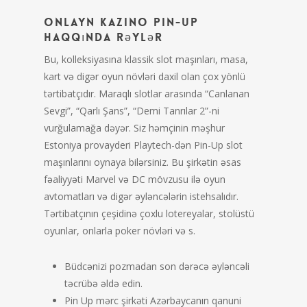
Onlayn Kazino Pin-Up
haqqında rəylər
Bu, kolleksiyasına klassik slot maşınları, masa,
kart və digər oyun növləri daxil olan çox yönlü
tərtibatçıdır. Maraqlı slotlar arasında “Canlanan
Sevgi”, “Qarlı Şans”, “Demi Tanrılar 2”-ni
vurğulamağa dəyər. Siz həmçinin məşhur
Estoniya provayderi Playtech-dən Pin-Up slot
maşınlarını oynaya bilərsiniz. Bu şirkətin əsas
fəaliyyəti Marvel və DC mövzusu ilə oyun
avtomatları və digər əyləncələrin istehsalıdır.
Tərtibatçının çeşidinə çoxlu lotereyalar, stolüstü
oyunlar, onlarla poker növləri və s.
Büdcənizi pozmadan son dərəcə əyləncəli
təcrübə əldə edin.
Pin Up mərc şirkəti Azərbaycanın qanuni