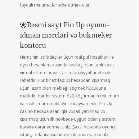
faydalı məlumatlar əldə etmək olar.
Rəsmi sayt Pin Up oyunu-
idman mərcləri və bukmeker
kontoru
Həmçinin istifadəçilər üçün real pul hesabları ilə
oyun hesabları arasında vasitəçi olan təhlükəsiz
virtual sistemlər vasitəsilə əməliyyatlar etmək
rahatdır. Hər bir istifadəçi hesabdan çıxarmaq
üçün lazım olan məbləği seçmək hüququna
malikdir. Hər bir sistem özü köçürmənin minimum
və maksimum məbləğini müəyyən edir. Pin-Up
casino hesaba asanlıqla vəsait yatırmaq və
çıxarmaq üçün ilk növbədə uyğun ödəniş sistemi
barədə qərar verməlisiniz. Şəxsi hesabda oyunçu
istədiyi ödəniş üsulunu seçib onun şərtləri ilə