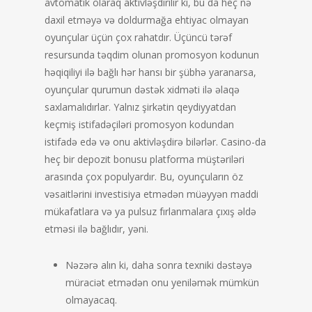
avtomatik olaraq aktivləşdirilir ki, bu da heç nə
daxil etməyə və doldurmağa ehtiyac olmayan
oyunçular üçün çox rahatdır. Üçüncü tərəf
resursunda təqdim olunan promosyon kodunun
həqiqiliyi ilə bağlı hər hansı bir şübhə yaranarsa,
oyunçular qurumun dəstək xidməti ilə əlaqə
saxlamalıdırlar. Yalnız şirkətin qeydiyyatdan
keçmiş istifadəçiləri promosyon kodundan
istifadə edə və onu aktivləşdirə bilərlər. Casino-da
heç bir depozit bonusu platforma müştəriləri
arasında çox populyardır. Bu, oyunçuların öz
vəsaitlərini investisiya etmədən müəyyən maddi
mükafatlara və ya pulsuz fırlanmalara çıxış əldə
etməsi ilə bağlıdır, yəni.
Nəzərə alın ki, daha sonra texniki dəstəyə
müraciət etmədən onu yeniləmək mümkün
olmayacaq.