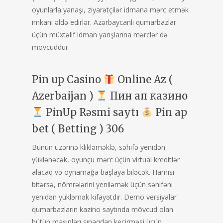
oyunlarla yanaşı, ziyarətçilər idmana mərc etmək
imkanı əldə edirlər. Azərbaycanlı qumarbazlar
üçün müxtəlif idman yarışlarına mərclər də
mövcuddur.
Pin up Casino
Online Az (
Azerbaijan )
Пин ап казино
PinUp Rəsmi saytı
Pin ap
bet ( Betting ) 306
Bunun üzərinə klikləməklə, səhifə yenidən
yüklənəcək, oyunçu mərc üçün virtual kreditlər
alacaq və oynamağa başlaya biləcək. Hamısı
bitərsə, nömrələrini yeniləmək üçün səhifəni
yenidən yükləmək kifayətdir. Demo versiyalar
qumarbazların kazino saytında mövcud olan
bütün maşınları sınaqdan keçirməsi üçün