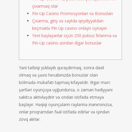
çıxarmaq olar
Pin-Up Casino Promosyonları və Bonusları
Çıxarma, giriş və saytda qeydiyyatdan
keçməklə Pin Up casino onlayn oynayın
Yeni başlayanlar üçün 250 pulsuz fırlanma və
Pin-Up casino azndan digər bonuslar
Yəni tətbiqi yükləyib quraşdırmaq, sonra daxil
olmaq və şəxsi hesabınızda bonuslar olan
bölmədə mükafatı tapmaq kifayətdir. Əgər mərc
şərtləri oyunçuya uyğundursa, o zaman hədiyyəni
sakitcə aktivləşdirir və ondan istifadə etməyə
başlayır. Həqiqi oyunçuların rəylərinə inanırsınızsa,
onlar proqramdan fəal istifadə edirlər və işindən
zövq alırlar.