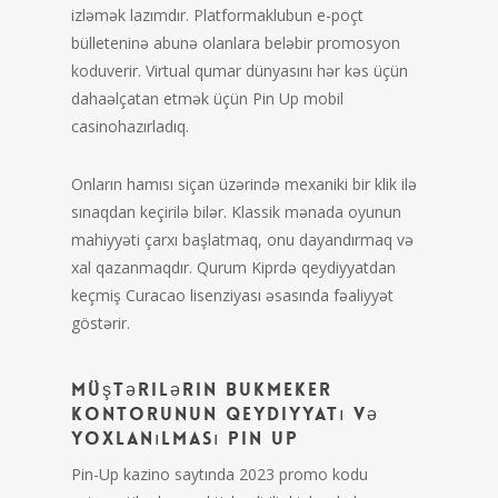
izləmək lazımdır. Platformaklubun e-poçt
bülleteninə abunə olanlara beləbir promosyon
koduverir. Virtual qumar dünyasını hər kəs üçün
dahaəlçatan etmək üçün Pin Up mobil
casinohazırladıq.
Onların hamısı siçan üzərində mexaniki bir klik ilə
sınaqdan keçirilə bilər. Klassik mənada oyunun
mahiyyəti çarxı başlatmaq, onu dayandırmaq və
xal qazanmaqdır. Qurum Kiprdə qeydiyyatdan
keçmiş Curacao lisenziyası əsasında fəaliyyət
göstərir.
Müştərilərin bukmeker
kontorunun qeydiyyatı və
yoxlanılması Pin Up
Pin-Up kazino saytında 2023 promo kodu