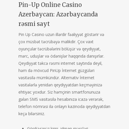
Pin-Up Online Casino
Azerbaycan: Azərbaycanda
rəsmi sayt
Pin Up Casino uzun illərdir fəaliyyət göstərir və
çox müsbət təcrübəyə malikdir. Çox vaxt
oyunçular təcrübələrini bölüşür və qeydiyyat,
mərc, uduşlar və ödənişlər haqqında danışırlar.
Qeydiyyat təkcə rəsmi internet saytında deyil,
həm də mövcud PinUp İnternet güzgüləri
vasitəsilə mümkündür. Alternativ İnternet
vasitələrlə yenidən qeydiyyatdan keçməyinizə
ehtiyac yoxdur. Siz həmçinin smartfonunuza
gələn SMS vasitəsilə hesabınıza icazə verərək,
telefon nömrəsi ilə onlayn kazinoda qeydiyyatdan
keçə bilərsiniz.
Gördüyünüz kimi, idman mərcləri