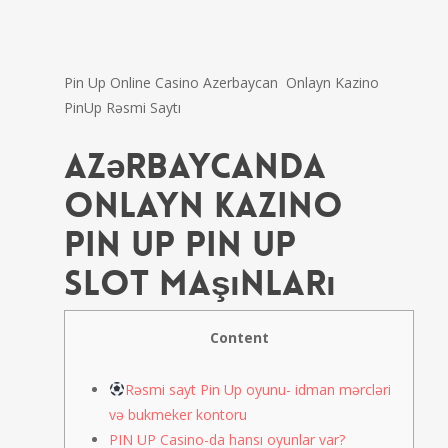
Pin Up Online Casino Azerbaycan ️ Onlayn Kazino
PinUp Rəsmi Saytı
Azərbaycanda
onlayn kazino
Pin Up Pin Up
slot maşınları
Content
Rəsmi sayt Pin Up oyunu- idman mərcləri
və bukmeker kontoru
PIN UP Casino-da hansı oyunlar var?