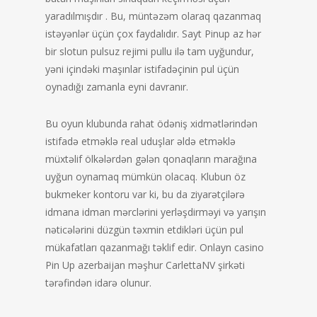
yaradılmışdır . Bu, müntəzəm olaraq qazanmaq
istəyənlər üçün çox faydalıdır. Sayt Pinup az hər
bir slotun pulsuz rejimi pullu ilə tam uyğundur,
yəni içindəki maşınlar istifadəçinin pul üçün
oynadığı zamanla eyni davranır.
Bu oyun klubunda rahat ödəniş xidmətlərindən
istifadə etməklə real uduşlar əldə etməklə
müxtəlif ölkələrdən gələn qonaqların marağına
uyğun oynamaq mümkün olacaq. Klubun öz
bukmeker kontoru var ki, bu da ziyarətçilərə
idmana idman mərclərini yerləşdirməyi və yarışın
nəticələrini düzgün təxmin etdikləri üçün pul
mükafatları qazanmağı təklif edir. Onlayn casino
Pin Up azerbaijan məşhur CarlettaNV şirkəti
tərəfindən idarə olunur.