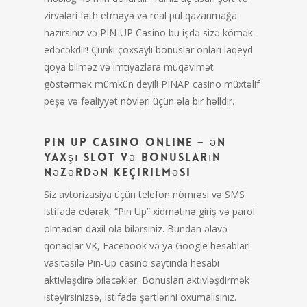
zirvələri fəth etməyə və real pul qazanmağa
hazırsınız və PIN-UP Casino bu işdə sizə kömək
edəcəkdir! Çünki çoxsaylı bonuslar onları laqeyd
qoya bilməz və imtiyazlara müqavimət
göstərmək mümkün deyil! PINAP casino müxtəlif
peşə və fəaliyyət növləri üçün əla bir həlldir.
Pin Up Casino online – ​​ən
yaxşı slot və bonusların
nəzərdən keçirilməsi
Siz avtorizasiya üçün telefon nömrəsi və SMS
istifadə edərək, “Pin Up” xidmətinə giriş və parol
olmadan daxil ola bilərsiniz. Bundan əlavə
qonaqlar VK, Facebook və ya Google hesabları
vasitəsilə Pin-Up casino saytında hesabı
aktivləşdirə biləcəklər. Bonusları aktivləşdirmək
istəyirsinizsə, istifadə şərtlərini oxumalısınız.