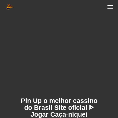
Skip
Men
to
main
content
Pin Up o melhor cassino
do Brasil Site oficial ᐈ
Jogar Caça-níquei