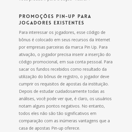
Promoções Pin-up para
jogadores existentes
Para interessar os jogadores, esse código de
bônus é colocado em seus recursos da Internet
por empresas parceiras da marca Pin Up. Para
ativação, o jogador precisa inserir a inserção do
código promocional, em sua conta pessoal. Para
sacar os fundos recebidos como resultado da
utilização do bônus de registro, o jogador deve
cumprir os requisitos de apostas da instituição.
Depois de estudar cuidadosamente todas as
análises, você pode ver que, é claro, os usuários
notam alguns pontos negativos. No entanto,
todos eles não são tão significativos em
comparação com as inúmeras vantagens que a
casa de apostas Pin-up oferece.