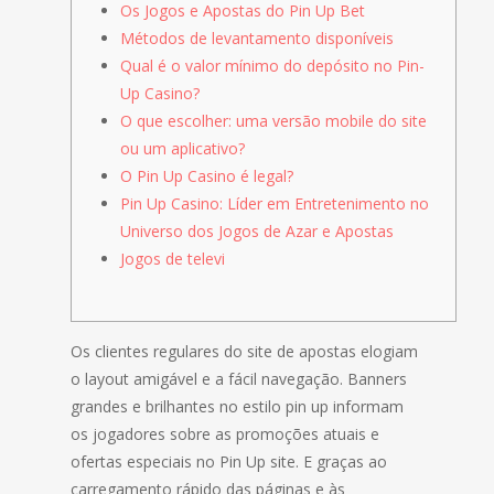
Os Jogos e Apostas do Pin Up Bet
Métodos de levantamento disponíveis
Qual é o valor mínimo do depósito no Pin-
Up Casino?
O que escolher: uma versão mobile do site
ou um aplicativo?
O Pin Up Casino é legal?
Pin Up Casino: Líder em Entretenimento no
Universo dos Jogos de Azar e Apostas
Jogos de televi
Os clientes regulares do site de apostas elogiam
o layout amigável e a fácil navegação. Banners
grandes e brilhantes no estilo pin up informam
os jogadores sobre as promoções atuais e
ofertas especiais no Pin Up site. E graças ao
carregamento rápido das páginas e às