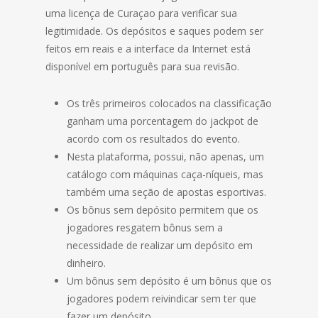
uma licença de Curaçao para verificar sua
legitimidade. Os depósitos e saques podem ser
feitos em reais e a interface da Internet está
disponível em português para sua revisão.
Os três primeiros colocados na classificação
ganham uma porcentagem do jackpot de
acordo com os resultados do evento.
Nesta plataforma, possui, não apenas, um
catálogo com máquinas caça-níqueis, mas
também uma seção de apostas esportivas.
Os bônus sem depósito permitem que os
jogadores resgatem bônus sem a
necessidade de realizar um depósito em
dinheiro.
Um bônus sem depósito é um bônus que os
jogadores podem reivindicar sem ter que
fazer um depósito.