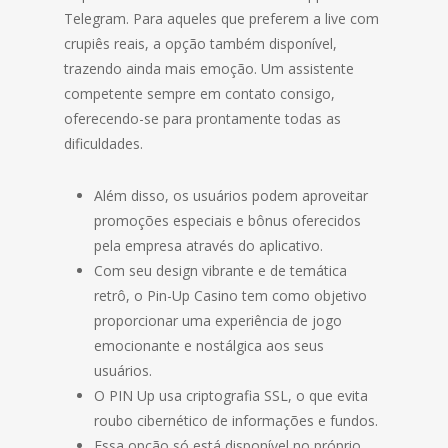
Telegram. Para aqueles que preferem a live com
crupiês reais, a opção também disponível,
trazendo ainda mais emoção. Um assistente
competente sempre em contato consigo,
oferecendo-se para prontamente todas as
dificuldades.
Além disso, os usuários podem aproveitar
promoções especiais e bônus oferecidos
pela empresa através do aplicativo.
Com seu design vibrante e de temática
retrô, o Pin-Up Casino tem como objetivo
proporcionar uma experiência de jogo
emocionante e nostálgica aos seus
usuários.
O PIN Up usa criptografia SSL, o que evita
roubo cibernético de informações e fundos.
Essa opção só está disponível no próprio