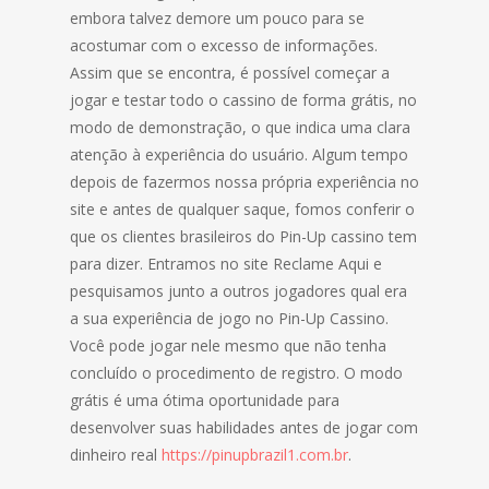
embora talvez demore um pouco para se
acostumar com o excesso de informações.
Assim que se encontra, é possível começar a
jogar e testar todo o cassino de forma grátis, no
modo de demonstração, o que indica uma clara
atenção à experiência do usuário. Algum tempo
depois de fazermos nossa própria experiência no
site e antes de qualquer saque, fomos conferir o
que os clientes brasileiros do Pin-Up cassino tem
para dizer. Entramos no site Reclame Aqui e
pesquisamos junto a outros jogadores qual era
a sua experiência de jogo no Pin-Up Cassino.
Você pode jogar nele mesmo que não tenha
concluído o procedimento de registro. O modo
grátis é uma ótima oportunidade para
desenvolver suas habilidades antes de jogar com
dinheiro real
https://pinupbrazil1.com.br
.