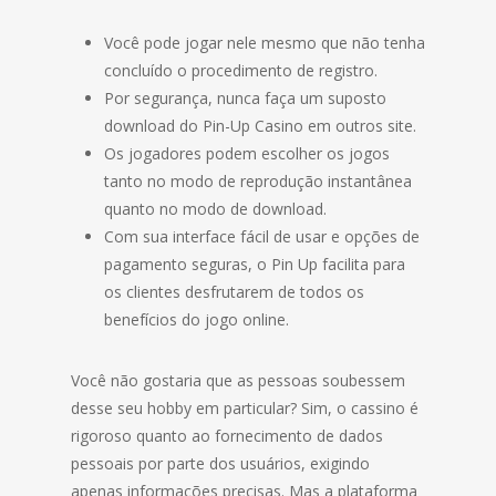
Você pode jogar nele mesmo que não tenha
concluído o procedimento de registro.
Por segurança, nunca faça um suposto
download do Pin-Up Casino em outros site.
Os jogadores podem escolher os jogos
tanto no modo de reprodução instantânea
quanto no modo de download.
Com sua interface fácil de usar e opções de
pagamento seguras, o Pin Up facilita para
os clientes desfrutarem de todos os
benefícios do jogo online.
Você não gostaria que as pessoas soubessem
desse seu hobby em particular? Sim, o cassino é
rigoroso quanto ao fornecimento de dados
pessoais por parte dos usuários, exigindo
apenas informações precisas. Mas a plataforma