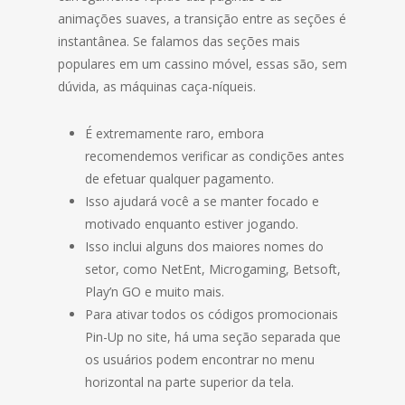
animações suaves, a transição entre as seções é
instantânea. Se falamos das seções mais
populares em um cassino móvel, essas são, sem
dúvida, as máquinas caça-níqueis.
É extremamente raro, embora
recomendemos verificar as condições antes
de efetuar qualquer pagamento.
Isso ajudará você a se manter focado e
motivado enquanto estiver jogando.
Isso inclui alguns dos maiores nomes do
setor, como NetEnt, Microgaming, Betsoft,
Play’n GO e muito mais.
Para ativar todos os códigos promocionais
Pin-Up no site, há uma seção separada que
os usuários podem encontrar no menu
horizontal na parte superior da tela.