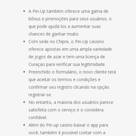
A Pin-Up também oferece uma gama de
bônus e promoções para seus usuários, o
que pode ajudá-los a aumentar suas
chances de ganhar muito.
Com sede no Chipre, o Pin-Up cassino
oferece apostas em uma ampla variedade
de jogos de azar e tem uma licença de
Curaçao para verificar sua legitimidade.
Preenchido o formulário, o novo cliente terá
que aceitar os termos e condições e
confirmar seu registro clicando na opção
registrar-se.
No entanto, a maioria dos usuários parece
satisfeita com o serviço e o considera
confiável.
Além do Pin-up casino baixar o app para
você, também é possível contar com a