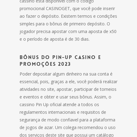
cassino está disponível com o código
promocional CASINOGET, que você pode inserir
ao fazer o depósito. Existem termos e condições
simples para o bônus de primeiro depósito. O
jogador precisa apostar com uma aposta de x50
e o período de aposta é de 30 dias.
Bônus do Pin-Up Casino e
Promoções 2023
Poder depositar algum dinheiro na sua conta é
essencial, pois, graças a ele, você poderá realizar
atividades no site, apostar, participar de torneios
e eventos e obter e usar seus bônus. Assim, o
cassino Pin Up oficial atende a todos os
regulamentos internacionais e requisitos de
segurança de modo confiavel para a plataforma
de jogos de azar. Um colega recomendou o uso
dos serviços deste site que possui um catálogo