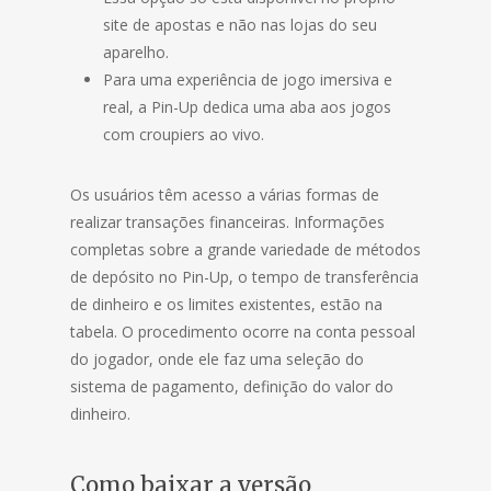
site de apostas e não nas lojas do seu
aparelho.
Para uma experiência de jogo imersiva e
real, a Pin-Up dedica uma aba aos jogos
com croupiers ao vivo.
Os usuários têm acesso a várias formas de
realizar transações financeiras. Informações
completas sobre a grande variedade de métodos
de depósito no Pin-Up, o tempo de transferência
de dinheiro e os limites existentes, estão na
tabela. O procedimento ocorre na conta pessoal
do jogador, onde ele faz uma seleção do
sistema de pagamento, definição do valor do
dinheiro.
Como baixar a versão