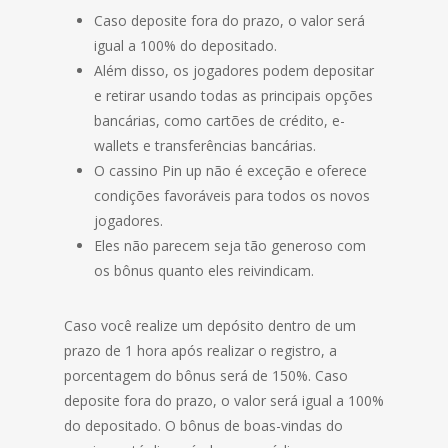
Caso deposite fora do prazo, o valor será
igual a 100% do depositado.
Além disso, os jogadores podem depositar
e retirar usando todas as principais opções
bancárias, como cartões de crédito, e-
wallets e transferências bancárias.
O cassino Pin up não é exceção e oferece
condições favoráveis ​​para todos os novos
jogadores.
Eles não parecem seja tão generoso com
os bônus quanto eles reivindicam.
Caso você realize um depósito dentro de um
prazo de 1 hora após realizar o registro, a
porcentagem do bônus será de 150%. Caso
deposite fora do prazo, o valor será igual a 100%
do depositado. O bônus de boas-vindas do