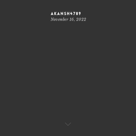
akansh4789
November 16, 2022