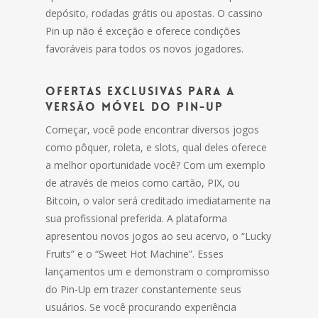
depósito, rodadas grátis ou apostas. O cassino
Pin up não é exceção e oferece condições
favoráveis ​​para todos os novos jogadores.
Ofertas Exclusivas Para a
Versão Móvel do Pin-up
Começar, você pode encontrar diversos jogos
como pôquer, roleta, e slots, qual deles oferece
a melhor oportunidade você? Com um exemplo
de através de meios como cartão, PIX, ou
Bitcoin, o valor será creditado imediatamente na
sua profissional preferida. A plataforma
apresentou novos jogos ao seu acervo, o “Lucky
Fruits” e o “Sweet Hot Machine”. Esses
lançamentos um e demonstram o compromisso
do Pin-Up em trazer constantemente seus
usuários. Se você procurando experiência