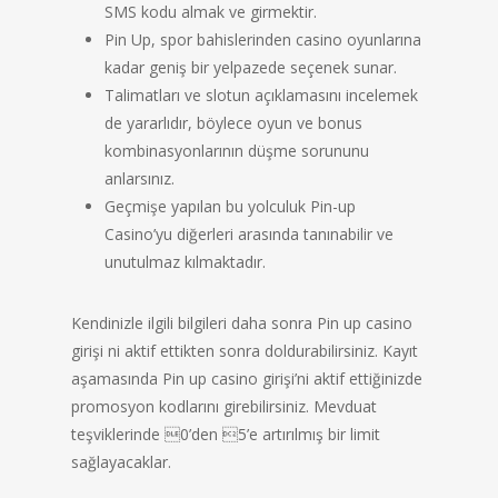
SMS kodu almak ve girmektir.
Pin Up, spor bahislerinden casino oyunlarına
kadar geniş bir yelpazede seçenek sunar.
Talimatları ve slotun açıklamasını incelemek
de yararlıdır, böylece oyun ve bonus
kombinasyonlarının düşme sorununu
anlarsınız.
Geçmişe yapılan bu yolculuk Pin-up
Casino’yu diğerleri arasında tanınabilir ve
unutulmaz kılmaktadır.
Kendinizle ilgili bilgileri daha sonra Pin up casino
girişi ni aktif ettikten sonra doldurabilirsiniz. Kayıt
aşamasında Pin up casino girişi’ni aktif ettiğinizde
promosyon kodlarını girebilirsiniz. Mevduat
teşviklerinde 0’den 5’e artırılmış bir limit
sağlayacaklar.