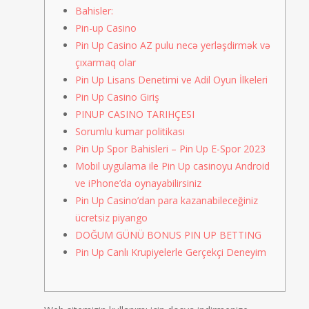
Bahisler:
Pin-up Casino
Pin Up Casino AZ pulu necə yerləşdirmək və
çıxarmaq olar
Pin Up Lisans Denetimi ve Adil Oyun İlkeleri
Pin Up Casino Giriş
PINUP CASINO TARIHÇESI
Sorumlu kumar politikası
Pin Up Spor Bahisleri – Pin Up E-Spor 2023
Mobil uygulama ile Pin Up casinoyu Android
ve iPhone’da oynayabilirsiniz
Pin Up Casino’dan para kazanabileceğiniz
ücretsiz piyango
DOĞUM GÜNÜ BONUS PIN UP BETTING
Pin Up Canlı Krupiyelerle Gerçekçi Deneyim