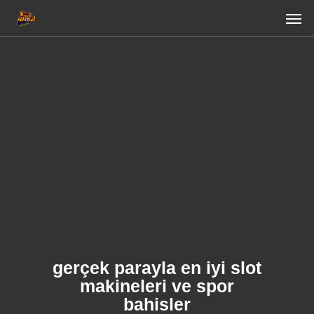
Skip
Men
to
main
content
gerçek parayla en iyi slot
makineleri ve spor
bahisler