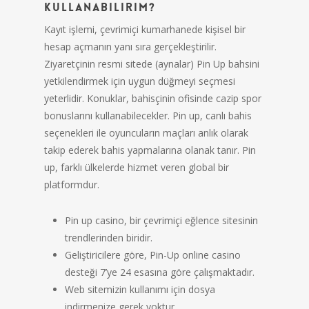
kullanabilirim?
Kayıt işlemi, çevrimiçi kumarhanede kişisel bir
hesap açmanın yanı sıra gerçekleştirilir.
Ziyaretçinin resmi sitede (aynalar) Pin Up bahsini
yetkilendirmek için uygun düğmeyi seçmesi
yeterlidir. Konuklar, bahisçinin ofisinde cazip spor
bonuslarını kullanabilecekler. Pin up, canlı bahis
seçenekleri ile oyuncuların maçları anlık olarak
takip ederek bahis yapmalarına olanak tanır. Pin
up, farklı ülkelerde hizmet veren global bir
platformdur.
Pin up casino, bir çevrimiçi eğlence sitesinin
trendlerinden biridir.
Geliştiricilere göre, Pin-Up online casino
desteği 7’ye 24 esasına göre çalışmaktadır.
Web sitemizin kullanımı için dosya
indirmenize gerek yoktur.