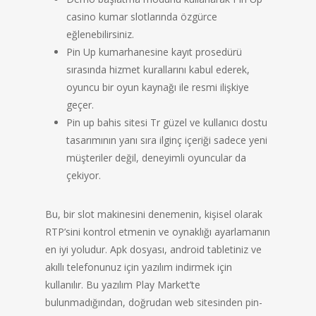
casino kumar slotlarında özgürce
eğlenebilirsiniz.
Pin Up kumarhanesine kayıt prosedürü
sırasında hizmet kurallarını kabul ederek,
oyuncu bir oyun kaynağı ile resmi ilişkiye
geçer.
Pin up bahis sitesi Tr güzel ve kullanıcı dostu
tasarımının yanı sıra ilginç içeriği sadece yeni
müşteriler değil, deneyimli oyuncular da
çekiyor.
Bu, bir slot makinesini denemenin, kişisel olarak
RTP’sini kontrol etmenin ve oynaklığı ayarlamanın
en iyi yoludur. Apk dosyası, android tabletiniz ve
akıllı telefonunuz için yazılım indirmek için
kullanılır. Bu yazılım Play Market’te
bulunmadığından, doğrudan web sitesinden pin-