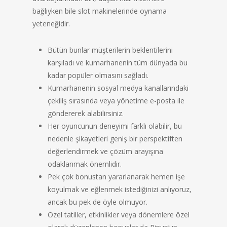
bağlıyken bile slot makinelerinde oynama
yeteneğidir.
Bütün bunlar müşterilerin beklentilerini
karşıladı ve kumarhanenin tüm dünyada bu
kadar popüler olmasını sağladı.
Kumarhanenin sosyal medya kanallarındaki
çekiliş sırasında veya yönetime e-posta ile
göndererek alabilirsiniz.
Her oyuncunun deneyimi farklı olabilir, bu
nedenle şikayetleri geniş bir perspektiften
değerlendirmek ve çözüm arayışına
odaklanmak önemlidir.
Pek çok bonustan yararlanarak hemen işe
koyulmak ve eğlenmek istediğinizi anlıyoruz,
ancak bu pek de öyle olmuyor.
Özel tatiller, etkinlikler veya dönemlere özel