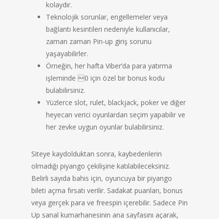
kolaydır.
Teknolojik sorunlar, engellemeler veya
bağlantı kesintileri nedeniyle kullanıcılar,
zaman zaman Pin-up giriş sorunu
yaşayabilirler.
Örneğin, her hafta Viber’da para yatırma
işleminde 0 için özel bir bonus kodu
bulabilirsiniz.
Yüzlerce slot, rulet, blackjack, poker ve diğer
heyecan verici oyunlardan seçim yapabilir ve
her zevke uygun oyunlar bulabilirsiniz.
Siteye kaydolduktan sonra, kaybedenlerin
olmadığı piyango çekilişine katılabileceksiniz.
Belirli sayıda bahis için, oyuncuya bir piyango
bileti açma fırsatı verilir. Sadakat puanları, bonus
veya gerçek para ve freespin içerebilir. Sadece Pin
Up sanal kumarhanesinin ana sayfasını açarak,