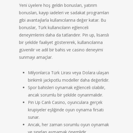
Yeni üyelere hoş geldin bonusları, yatırım
bonusları, kayıp iadeleri ve sadakat programları
gibi avantajlarla kullanıcılarına değer katar. Bu
bonuslar, Türk kullanıcıların eğlenceli
deneyimlerini daha da tatlandırır. Pin up, lisanslı
bir şekilde faaliyet göstererek, kullanıcılarına
güvenilir ve adil bir bahis ve casino deneyimi
sunmayı amaçlar.
Milyonlarca Türk Lirası veya Dolara ulaşan
birikimli jackpotlu modeller daha değerlidir.
Spor bahisleri oynamak eğlenceli olabilir,
ancak sorumlu bir şekilde oynanmalıdır.
Pin Up Canlı Casino, oyunculara gerçek
krupiyeler eşliğinde oyun oynama fırsatı
sunar.
Ancak, her zaman sorumlu oyun oynamak
ve sınırları aşmamak önemlidir.