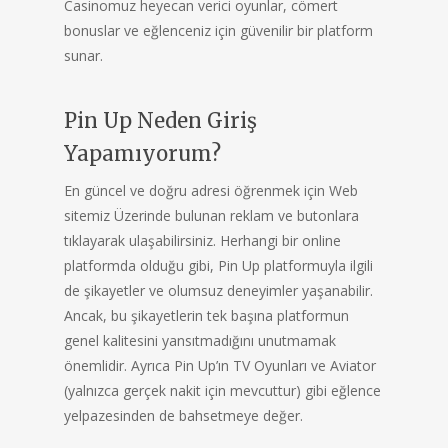
Casinomuz heyecan verici oyunlar, cömert
bonuslar ve eğlenceniz için güvenilir bir platform
sunar.
Pin Up Neden Giriş
Yapamıyorum?
En güncel ve doğru adresi öğrenmek için Web
sitemiz Üzerinde bulunan reklam ve butonlara
tıklayarak ulaşabilirsiniz. Herhangi bir online
platformda olduğu gibi, Pin Up platformuyla ilgili
de şikayetler ve olumsuz deneyimler yaşanabilir.
Ancak, bu şikayetlerin tek başına platformun
genel kalitesini yansıtmadığını unutmamak
önemlidir. Ayrıca Pin Up’ın TV Oyunları ve Aviator
(yalnızca gerçek nakit için mevcuttur) gibi eğlence
yelpazesinden de bahsetmeye değer.