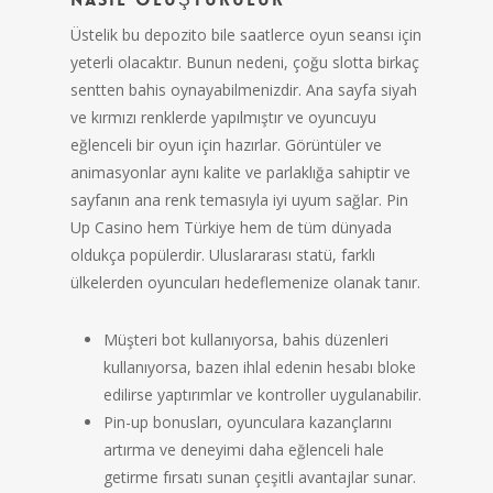
Üstelik bu depozito bile saatlerce oyun seansı için
yeterli olacaktır. Bunun nedeni, çoğu slotta birkaç
sentten bahis oynayabilmenizdir. Ana sayfa siyah
ve kırmızı renklerde yapılmıştır ve oyuncuyu
eğlenceli bir oyun için hazırlar. Görüntüler ve
animasyonlar aynı kalite ve parlaklığa sahiptir ve
sayfanın ana renk temasıyla iyi uyum sağlar. Pin
Up Casino hem Türkiye hem de tüm dünyada
oldukça popülerdir. Uluslararası statü, farklı
ülkelerden oyuncuları hedeflemenize olanak tanır.
Müşteri bot kullanıyorsa, bahis düzenleri
kullanıyorsa, bazen ihlal edenin hesabı bloke
edilirse yaptırımlar ve kontroller uygulanabilir.
Pin-up bonusları, oyunculara kazançlarını
artırma ve deneyimi daha eğlenceli hale
getirme fırsatı sunan çeşitli avantajlar sunar.