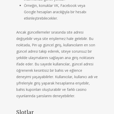
Örneğin, konuklar VK, Facebook veya
Google hesapları aracılığıyla bir hesabı
etkinleştirebilecekler.
Ancak güncellemeler sırasında site adresi
değişebilir veya site erişilemez hale gelebilir. Bu
noktada, Pin up güncel giriş, kullanıcıların en son
güncel adresi takip ederek, siteye sorunsuz bir
şekilde ulaşmalarını sağlayan ana giriş noktasını
ifade eder. Bu sayede kullanıcılar, güncel adresi
öğrenerek kesintisiz bir bahis ve eğlence
deneyimi yaşayabilirler. Kullanıcılar, kullanıcı adı ve
şifreleriyle giriş yaparak hesaplarına erişebilir,
bahis kuponları oluşturabilir ve farklı casino
oyunlarında şanslarını deneyebilirler.
Slotlar