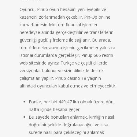
Oyuncu, Pinup oyun hesabını yenileyebilir ve
kazancını zorlanmadan çekebilir. Pin-Up online
kumarhanesindeki tüm finansal işlemler
neredeyse anında gerçekleştirilir ve transferlerin
güvenliği güçlü şifreleme ile sağlanır. Bu arada,
tüm ödemeler anında işlenir, gecikmeler yalnızca
istisnai durumlarda gerçekleşir. Pinup 666 resmi
web sitesinde ayrıca Türkçe ve çeşitli dillerde
versiyonlar bulunur ve sizin dilinizde destek
çalışmaları yapılır. Pinup casino 18 yaşının
altındaki oyuncuları kabul etmez ve etmeyecektir.
Fonlar, her biri 449,47 lira olmak üzere dört
hafta içinde hesaba geçer.
Bu sayede bonusları anlamak, kimliğin nasıl
doğru bir şekilde doğrulanacağını ve kısa
sürede nasıl para çekileceğini anlamak