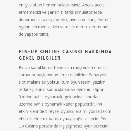
en iyi slotları hemen bulabilirsiniz. Ancak acele
etmemenizi ve şansınızı farklı simülatörlerde
denemenizi tavsiye ederiz, ayrıca en karlı, “veren”
oyunu seçmenize izin verecek demo sürümünde
de yapabilirsiniz.
Pin-up online casino hakkında
genel bilgiler
PinUp sanal kumarhanesinin müşterileri dürüst
kumar sonuçlarından emin olabilirler. Senaryolu
slot makineleri yoktur, tüm oyun resmi yazılım
tedarikçilerinin sunucularından oynanır. ESpor
üzerine bahis oynamak, geleneksel sporlar
üzerine bahis oynamak kadar popülerdir. PvP
etkinliklerinde bireysel oyunculara mı yoksa takım
etkinliklerine mi bahis oynayacağınızı seçin. Pin
Up Casino portalında hiç şüphesiz oyun sürecini