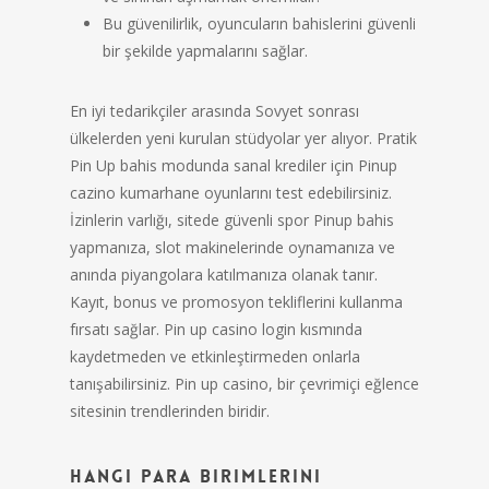
Bu güvenilirlik, oyuncuların bahislerini güvenli
bir şekilde yapmalarını sağlar.
En iyi tedarikçiler arasında Sovyet sonrası
ülkelerden yeni kurulan stüdyolar yer alıyor. Pratik
Pin Up bahis modunda sanal krediler için Pinup
cazino kumarhane oyunlarını test edebilirsiniz.
İzinlerin varlığı, sitede güvenli spor Pinup bahis
yapmanıza, slot makinelerinde oynamanıza ve
anında piyangolara katılmanıza olanak tanır.
Kayıt, bonus ve promosyon tekliflerini kullanma
fırsatı sağlar. Pin up casino login kısmında
kaydetmeden ve etkinleştirmeden onlarla
tanışabilirsiniz. Pin up casino, bir çevrimiçi eğlence
sitesinin trendlerinden biridir.
Hangi para birimlerini