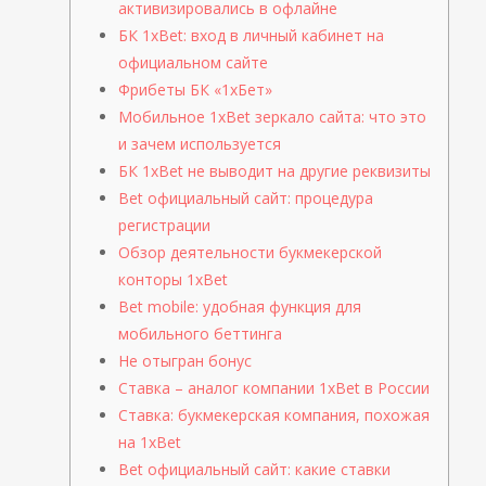
активизировались в офлайне
БК 1xBet: вход в личный кабинет на
официальном сайте
Фрибеты БК «1хБет»
Мобильное 1xBet зеркало сайта: что это
и зачем используется
БК 1xBet не выводит на другие реквизиты
Bet официальный сайт: процедура
регистрации
Обзор деятельности букмекерской
конторы 1xBet
Bet mobile: удобная функция для
мобильного беттинга
Не отыгран бонус
Ставка – аналог компании 1xBet в России
Ставка: букмекерская компания, похожая
на 1xBet
Bet официальный сайт: какие ставки