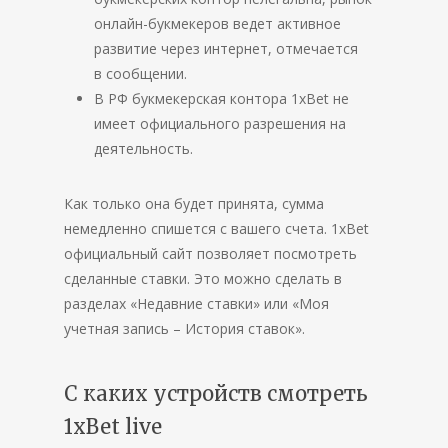
онлайн-букмекеров ведет активное
развитие через интернет, отмечается
в сообщении.
В РФ букмекерская контора 1xBet не
имеет официального разрешения на
деятельность.
Как только она будет принята, сумма
немедленно спишется с вашего счета. 1xBet
официальный сайт позволяет посмотреть
сделанные ставки. Это можно сделать в
разделах «Недавние ставки» или «Моя
учетная запись – История ставок».
С каких устройств смотреть
1xBet live