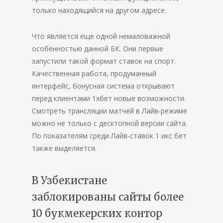
только находящийся на другом адресе.
Что является еще одной немаловажной
особенностью данной БК. Они первые
запустили такой формат ставок на спорт.
Качественная работа, продуманный
интерфейс, бонусная система открывают
перед клиентами 1хбет новые возможности.
Смотреть трансляции матчей в Лайв-режиме
можно не только с десктопной версии сайта.
По показателям среди Лайв-ставок 1 икс бет
также выделяется.
В Узбекистане
заблокированы сайты более
10 букмекерских контор