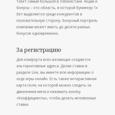
1хБет самый большой в Узбекистане. Акции и
бонусы – это область, в которой букмекер 1x
бет выделяется среди конкурентов в
положительную сторону. Бонусный портфель
компании может иметь до десяти разных
бонусов одновременно.
За регистрацию
Для комфорта всех желающих создаются
альтернативные адреса. Делая ставки в
разделе Live, вы имеете всю информацию о
ходе игры онлайн. Есть также интерактивная
карта поля, на которой можно следить за
движением мяча и нажимать кнопку
«Коэффициенты», чтобы делать мгновенные
ставки.