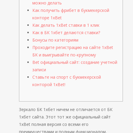
можно делать
Как получить фрибет в букмекерской
конторе 1xBet
Как делать 1xBet ставки в 1 клик
Как в БК 1хбет делаются ставки?
Бонусы по категориям
Проходите регистрацию на сайте 1xBet
БК и выигрывайте по-крупному
Bet официальный сайт: создание учетной
записи
Ставьте на спорт с букмекерской
конторой 1xBet!
Зеркало БК 1хбет ничем не отличается от БК
1хбет сайта. Этот тот же официальный сайт
1xBet полная версия со всеми его
преимуществами и полным функционалом,