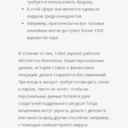
требуется использовать браузер.
В этой сфере она является одним из
лидеров среди конкурентов.
Например, практически на все топовые
хоккейные матчи доступно более 1000
вариантов пари.
В отличие от них, 1xBet зеркало рабочее
абсолютно безопасно. Ваши персональные
данные, история ставок и финансовых
операций, деньги сохранятся без изменений.
При входе в аккаунт требуется вводить логин
и пароль. Никто не хочет, чтобы их
персональные данные попали в руки
создателей поддельного ресурса! Тогда
мошенники могут украсть деньги с депозита
или нанести вред другим способом, например,
с помощью компьютерного вируса.