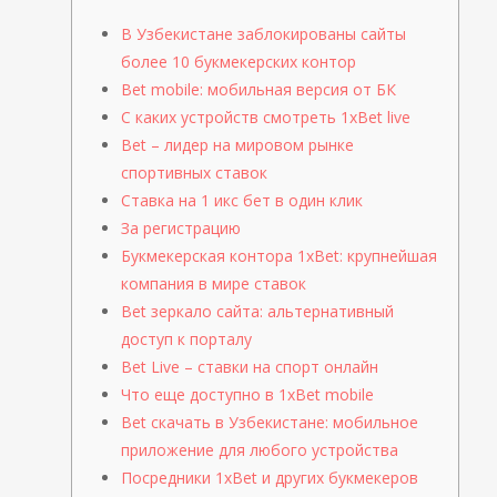
В Узбекистане заблокированы сайты
более 10 букмекерских контор
Bet mobile: мобильная версия от БК
С каких устройств смотреть 1xBet live
Bet – лидер на мировом рынке
спортивных ставок
Ставка на 1 икс бет в один клик
За регистрацию
Букмекерская контора 1xBet: крупнейшая
компания в мире ставок
Bet зеркало сайта: альтернативный
доступ к порталу
Bet Live – ставки на спорт онлайн
Что еще доступно в 1xBet mobile
Bet скачать в Узбекистане: мобильное
приложение для любого устройства
Посредники 1xBet и других букмекеров