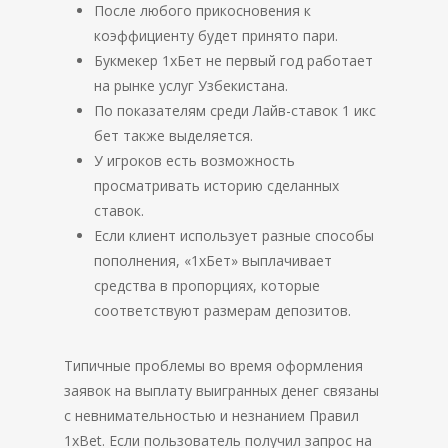
После любого прикосновения к
коэффициенту будет принято пари.
Букмекер 1хБет не первый год работает
на рынке услуг Узбекистана.
По показателям среди Лайв-ставок 1 икс
бет также выделяется.
У игроков есть возможность
просматривать историю сделанных
ставок.
Если клиент использует разные способы
пополнения, «1хБет» выплачивает
средства в пропорциях, которые
соответствуют размерам депозитов.
Типичные проблемы во время оформления
заявок на выплату выигранных денег связаны
с невнимательностью и незнанием Правил
1xBet. Если пользователь получил запрос на