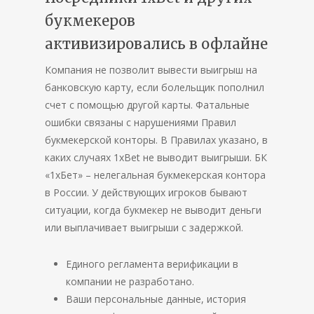
букмекеров
активизировались в офлайне
Компания не позволит вывести выигрыш на
банковскую карту, если болельщик пополнил
счет с помощью другой карты. Фатальные
ошибки связаны с нарушениями Правил
букмекерской конторы. В Правилах указано, в
каких случаях 1xBet не выводит выигрыши. БК
«1хБет» – нелегальная букмекерская контора
в России. У действующих игроков бывают
ситуации, когда букмекер не выводит деньги
или выплачивает выигрыши с задержкой.
Единого регламента верификации в
компании не разработано.
Ваши персональные данные, история