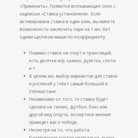
«Применить». Появится всплывающее окно с
надписью «Ставка установлена». Если
активирована ставка в один клик, вы имеете
возможность заключать пари на 1 икс бет
одним щелчком мыши по коэффициенту.
Помимо ставок на спорт и трансляций,
есть десятки игр, казино, рулетка, слоты
и т.
В целом же, выбор вариантов для ставок
и росписей у 1хБет самый большой в
Узбекистане.
Независимо от того, 1x ставка будет
сделана на теннис, футбол, бокс или
другой вид спорта, экспертное мнение
приведет вас к победе.
Несмотря на то, что работа
букмекерских контор нелегальна, рынок