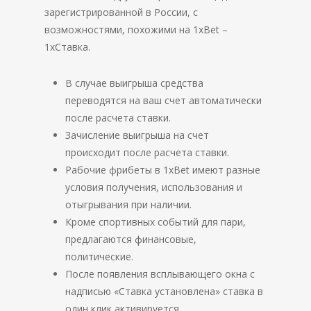
зарегистрированной в России, с
возможностями, похожими на 1xBet –
1xСтавка.
В случае выигрыша средства
переводятся на ваш счет автоматически
после расчета ставки.
Зачисление выигрыша на счет
происходит после расчета ставки.
Рабочие фрибеты в 1xBet имеют разные
условия получения, использования и
отыгрывания при наличии.
Кроме спортивных событий для пари,
предлагаются финансовые,
политические.
После появления всплывающего окна с
надписью «Ставка установлена» ставка в
один клик активируется.