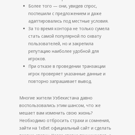
Более того — они, увидев спрос,
поспешили с предложением и даже
адаптировались под местные условия.
За то время контора не только сумела
стать самой популярной по охвату
пользователей, но и закрепила
репутацию наиболее удобной для
игроков.
При отказе в проведении транзакции
игрок проверяет указанные данные и
повторно запрашивает вывод.
Многие жители Узбекистана давно
воспользовались этим шансом, что же
мешает вам изменить свою жизнь?
Необходимо отбросить страхи и сомнения,
зайти на 1xBet официальный сайт и сделать