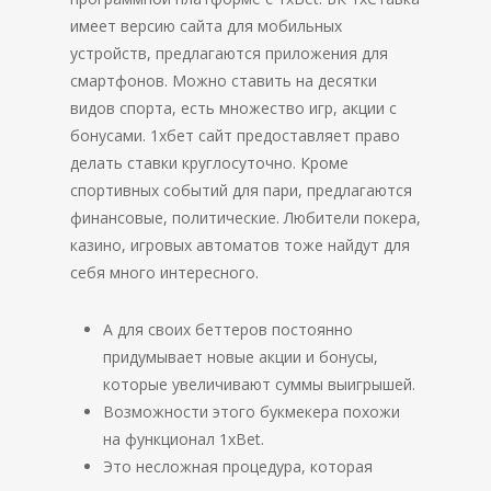
имеет версию сайта для мобильных
устройств, предлагаются приложения для
смартфонов. Можно ставить на десятки
видов спорта, есть множество игр, акции с
бонусами. 1хбет сайт предоставляет право
делать ставки круглосуточно. Кроме
спортивных событий для пари, предлагаются
финансовые, политические. Любители покера,
казино, игровых автоматов тоже найдут для
себя много интересного.
А для своих беттеров постоянно
придумывает новые акции и бонусы,
которые увеличивают суммы выигрышей.
Возможности этого букмекера похожи
на функционал 1xBet.
Это несложная процедура, которая