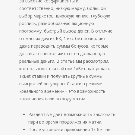
За высокие коэффициенты и,
соответственно, низкую маржу, большой
выбор маркетов, широкую линию, глубокую
роспись, разнообразную акционную
программу, быстрый вывод денег. В отличие
от многих других БК, 1 икс бет позволяет
даже переводить суммы бонусов, которые
достигают нескольких сотен долларов, в
реальные деньги. В статье мы рассмотрим,
как пользоваться сайтом 1хБет, как делать
1xBet ставки и получать крупные суммы
выигрышей регулярно. Ставки в режиме
«реального времени» – это возможность
заключения пари по ходу матча.
Раздел Live дает возможность заключать
пари во время продолжения матча.
После установки приложения 1x бет не