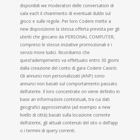
disponibili we moderatori delle conversation di
sala each il chiarimento di eventuali dubbi sul
gioco e sulle regole. Per loro Codere mette a
new disposizione la stessa offerta prevista per gli
utenti che giocano da PERSONAL COMPUTER,
compreso le stesse iniziative promozionali e i
servizi more ludici. Ricordiamo che
quest’adempimento va effettuato entro 30 giorni
dalla creazione del conto di gara Codere Casinò.
Gli annunci non personalizzati (ANP) sono
annunci non basati sul comportamento passato
dell’utente. Il loro concentrate on viene definito in
base an informazioni contestuali, tra cui dati
geografici approssimativi (ad esempio a new
livello di città) basati sulla locazione corrente
dell’utente, gli attuali contenuti del sito o dell’app
o i termini di query correnti.