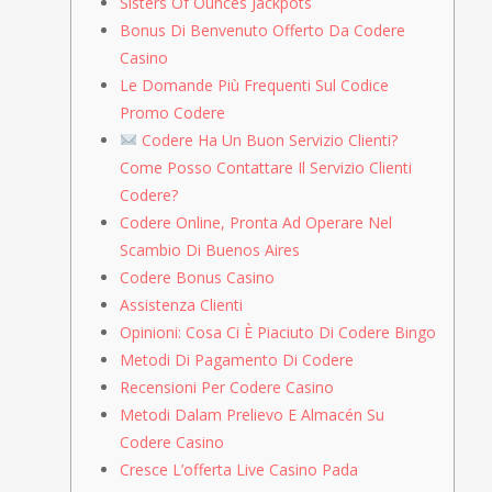
Sisters Of Ounces Jackpots
Bonus Di Benvenuto Offerto Da Codere
Casino
Le Domande Più Frequenti Sul Codice
Promo Codere
Codere Ha Un Buon Servizio Clienti?
Come Posso Contattare Il Servizio Clienti
Codere?
Codere Online, Pronta Ad Operare Nel
Scambio Di Buenos Aires
Codere Bonus Casino
Assistenza Clienti
Opinioni: Cosa Ci È Piaciuto Di Codere Bingo
Metodi Di Pagamento Di Codere
Recensioni Per Codere Casino
Metodi Dalam Prelievo E Almacén Su
Codere Casino
Cresce L’offerta Live Casino Pada