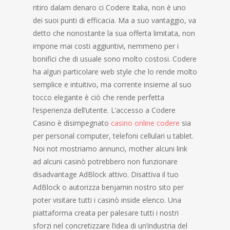
ritiro dalam denaro ci Codere Italia, non è uno
dei suoi punti di efficacia. Ma a suo vantaggio, va
detto che nonostante la sua offerta limitata, non
impone mai costi aggiuntivi, nemmeno per i
bonifici che di usuale sono molto costosi. Codere
ha algun particolare web style che lo rende molto
semplice e intuitivo, ma corrente insieme al suo
tocco elegante è ciò che rende perfetta
l’esperienza dell’utente. L’accesso a Codere
Casino è disimpegnato
casino online codere
sia
per personal computer, telefoni cellulari u tablet.
Noi not mostriamo annunci, mother alcuni link
ad alcuni casinò potrebbero non funzionare
disadvantage AdBlock attivo. Disattiva il tuo
AdBlock o autorizza benjamin nostro sito per
poter visitare tutti i casinò inside elenco. Una
piattaforma creata per palesare tutti i nostri
sforzi nel concretizzare l’idea di un’industria del