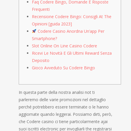
Faq Codere Bingo, Domande E Risposte
Frequenti
Recensione Codere Bingo: Consigli At The
Opinioni [guida 2023]
Codere Casino Anordna Un’app Per
Smartphone?
Slot Online On Line Casino Codere
Ricevi Le Novità E Gli Ultimi Reward Senza
Deposito
Gioco Avveduto Su Codere Bingo
In questa parte della nostra analisi not ti
parleremo delle varie promozioni nel dettaglio
perché potrebbero essere terminate o le hanno
aggiornate quando leggerai. Possiamo dirti, però,
che Codere casino ci tiene particolarmente ajai
suoi iscritti electronic per invogliarli the registrarsi