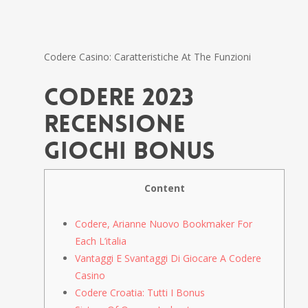
Codere Casino: Caratteristiche At The Funzioni
Codere 2023
Recensione
Giochi Bonus
Content
Codere, Arianne Nuovo Bookmaker For
Each L’italia
Vantaggi E Svantaggi Di Giocare A Codere
Casino
Codere Croatia: Tutti I Bonus