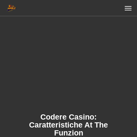
Skip
Men
to
main
content
Codere Casino:
Caratteristiche At The
Funzion