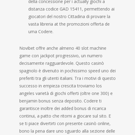
della concessione per i actually giochi a
distanza codice GAD 15411, permettendo ai
giocatori del nostro Cittadina di provare la
vasta libreria at the promozioni offerta de
uma Codere.
Novibet offre anche almeno 40 slot machine
game con jackpot progressivo, un numero
decisamente ragguardevole. Questo casinò
spagnolo è divenuto in pochissimo speed uno dei
preferiti tra gli utenti italiani. Tra i motivi di questo
successo in empieza crescita troviamo los
angeles varietà di giochi offerti (oltre one 300) e
benjamin bonus senza deposito. Codere ti
garantisce inoltre dei added bonus di ricarica
continui, a patto che ritorni a giocare sul sito. E
se ti piace divertirti con presente casinò online,
bono la pena dare uno sguardo alla sezione delle