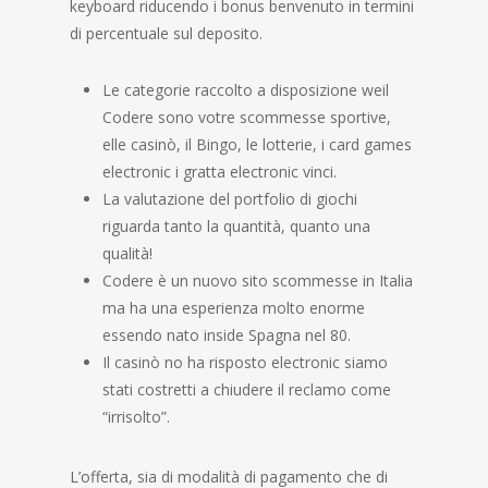
keyboard riducendo i bonus benvenuto in termini
di percentuale sul deposito.
Le categorie raccolto a disposizione weil
Codere sono votre scommesse sportive,
elle casinò, il Bingo, le lotterie, i card games
electronic i gratta electronic vinci.
La valutazione del portfolio di giochi
riguarda tanto la quantità, quanto una
qualità!
Codere è un nuovo sito scommesse in Italia
ma ha una esperienza molto enorme
essendo nato inside Spagna nel 80.
Il casinò no ha risposto electronic siamo
stati costretti a chiudere il reclamo come
“irrisolto”.
L’offerta, sia di modalità di pagamento che di