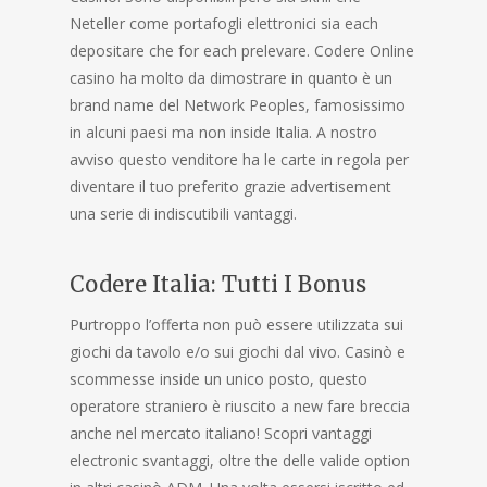
Neteller come portafogli elettronici sia each
depositare che for each prelevare. Codere Online
casino ha molto da dimostrare in quanto è un
brand name del Network Peoples, famosissimo
in alcuni paesi ma non inside Italia. A nostro
avviso questo venditore ha le carte in regola per
diventare il tuo preferito grazie advertisement
una serie di indiscutibili vantaggi.
Codere Italia: Tutti I Bonus
Purtroppo l’offerta non può essere utilizzata sui
giochi da tavolo e/o sui giochi dal vivo. Casinò e
scommesse inside un unico posto, questo
operatore straniero è riuscito a new fare breccia
anche nel mercato italiano! Scopri vantaggi
electronic svantaggi, oltre the delle valide option