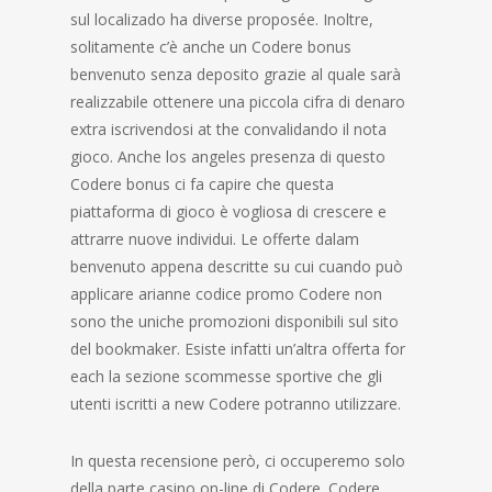
sul localizado ha diverse proposée. Inoltre,
solitamente c’è anche un Codere bonus
benvenuto senza deposito grazie al quale sarà
realizzabile ottenere una piccola cifra di denaro
extra iscrivendosi at the convalidando il nota
gioco. Anche los angeles presenza di questo
Codere bonus ci fa capire che questa
piattaforma di gioco è vogliosa di crescere e
attrarre nuove individui. Le offerte dalam
benvenuto appena descritte su cui cuando può
applicare arianne codice promo Codere non
sono the uniche promozioni disponibili sul sito
del bookmaker. Esiste infatti un’altra offerta for
each la sezione scommesse sportive che gli
utenti iscritti a new Codere potranno utilizzare.
In questa recensione però, ci occuperemo solo
della parte casino on-line di Codere. Codere