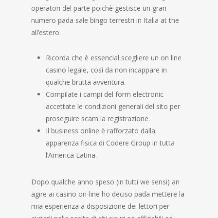
operatori del parte poichè gestisce un gran
numero pada sale bingo terrestri in Italia at the
all’estero.
Ricorda che è essencial scegliere un on line
casino legale, così da non incappare in
qualche brutta avventura.
Compilate i campi del form electronic
accettate le condizioni generali del sito per
proseguire scam la registrazione.
Il business online è rafforzato dalla
apparenza fisica di Codere Group in tutta
l’America Latina.
Dopo qualche anno speso (in tutti we sensi) an
agire ai casino on-line ho deciso pada mettere la
mia esperienza a disposizione dei lettori per