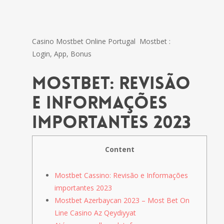
Casino Mostbet Online Portugal ️ Mostbet :
Login, App, Bonus
Mostbet: Revisão
e Informações
importantes 2023
Content
Mostbet Cassino: Revisão e Informações
importantes 2023
Mostbet Azerbaycan 2023 – Most Bet On
Line Casino Az Qeydiyyat