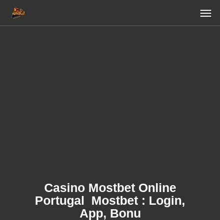
Skip
Men
to
main
content
Casino Mostbet Online
Portugal ️ Mostbet : Login,
App, Bonu