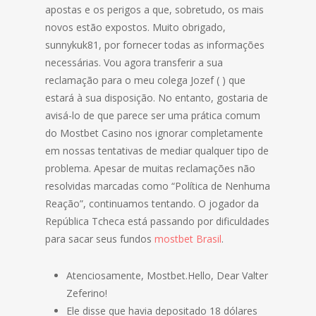
apostas e os perigos a que, sobretudo, os mais
novos estão expostos. Muito obrigado,
sunnykuk81, por fornecer todas as informações
necessárias. Vou agora transferir a sua
reclamação para o meu colega Jozef ( ) que
estará à sua disposição. No entanto, gostaria de
avisá-lo de que parece ser uma prática comum
do Mostbet Casino nos ignorar completamente
em nossas tentativas de mediar qualquer tipo de
problema. Apesar de muitas reclamações não
resolvidas marcadas como “Política de Nenhuma
Reação”, continuamos tentando. O jogador da
República Tcheca está passando por dificuldades
para sacar seus fundos
mostbet Brasil
.
Atenciosamente, Mostbet.Hello, Dear Valter
Zeferino!
Ele disse que havia depositado 18 dólares