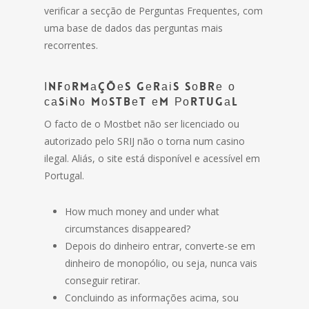
verificar a secção de Perguntas Frequentes, com
uma base de dados das perguntas mais
recorrentes.
Іnfоrmаçõеs gеrаіs sоbrе о
саsіnо Mоstbеt еm Роrtugаl
O facto de o Mostbet não ser licenciado ou
autorizado pelo SRIJ não o torna num casino
ilegal. Aliás, o site está disponível e acessível em
Portugal.
How much money and under what
circumstances disappeared?
Depois do dinheiro entrar, converte-se em
dinheiro de monopólio, ou seja, nunca vais
conseguir retirar.
Concluindo as informações acima, sou