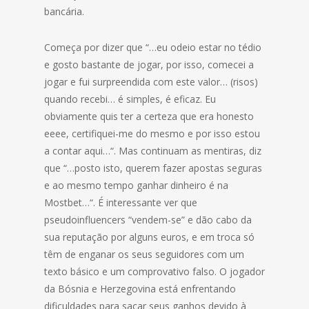
bancária.
Começa por dizer que “…eu odeio estar no tédio
e gosto bastante de jogar, por isso, comecei a
jogar e fui surpreendida com este valor… (risos)
quando recebi… é simples, é eficaz. Eu
obviamente quis ter a certeza que era honesto
eeee, certifiquei-me do mesmo e por isso estou
a contar aqui…“. Mas continuam as mentiras, diz
que “…posto isto, querem fazer apostas seguras
e ao mesmo tempo ganhar dinheiro é na
Mostbet…“. É interessante ver que
pseudoinfluencers “vendem-se” e dão cabo da
sua reputação por alguns euros, e em troca só
têm de enganar os seus seguidores com um
texto básico e um comprovativo falso. O jogador
da Bósnia e Herzegovina está enfrentando
dificuldades para sacar seus ganhos devido à