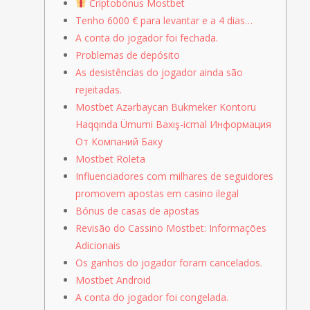
Criptobónus Mostbet
Tenho 6000 € para levantar e a 4 dias…
A conta do jogador foi fechada.
Problemas de depósito
As desistências do jogador ainda são
rejeitadas.
Mostbet Azərbaycan Bukmeker Kontoru
Haqqında Ümumi Baxış-icmal Информация
От Компаний Баку
Mostbet Roleta
Influenciadores com milhares de seguidores
promovem apostas em casino ilegal
Bónus de casas de apostas
Revisão do Cassino Mostbet: Informações
Adicionais
Os ganhos do jogador foram cancelados.
Mostbet Android
A conta do jogador foi congelada.