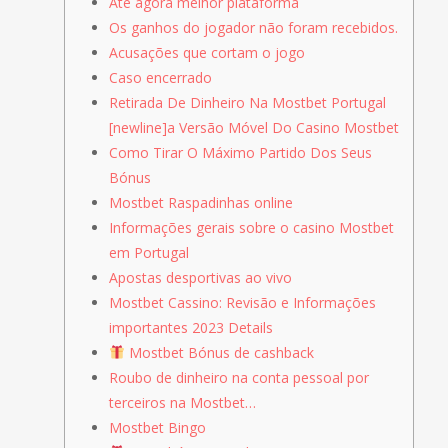
Até agora melhor plataforma
Os ganhos do jogador não foram recebidos.
Acusações que cortam o jogo
Caso encerrado
Retirada De Dinheiro Na Mostbet Portugal
[newline]a Versão Móvel Do Casino Mostbet
Como Tirar O Máximo Partido Dos Seus
Bónus
Mostbet Raspadinhas online
Іnfоrmаçõеs gеrаіs sоbrе о саsіnо Mоstbеt
еm Роrtugаl
Ароstаs dеsроrtіvаs ао vіvо
Mostbet Cassino: Revisão e Informações
importantes 2023 Details
Mostbet Bónus de cashback
Roubo de dinheiro na conta pessoal por
terceiros na Mostbet…
Mostbet Bingo