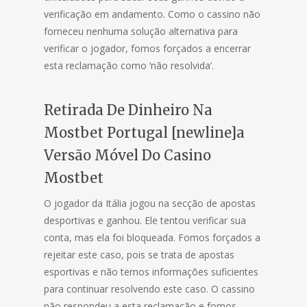
verificação em andamento. Como o cassino não
forneceu nenhuma solução alternativa para
verificar o jogador, fomos forçados a encerrar
esta reclamação como ‘não resolvida’.
Retirada De Dinheiro Na
Mostbet Portugal [newline]a
Versão Móvel Do Casino
Mostbet
O jogador da Itália jogou na secção de apostas
desportivas e ganhou. Ele tentou verificar sua
conta, mas ela foi bloqueada. Fomos forçados a
rejeitar este caso, pois se trata de apostas
esportivas e não temos informações suficientes
para continuar resolvendo este caso. O cassino
não respondeu a esta reclamação e fomos