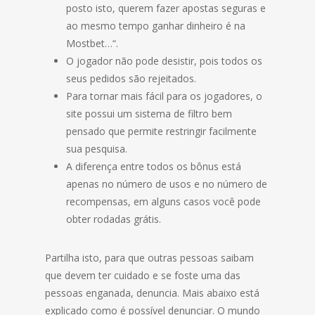
posto isto, querem fazer apostas seguras e
ao mesmo tempo ganhar dinheiro é na
Mostbet…“.
O jogador não pode desistir, pois todos os
seus pedidos são rejeitados.
Para tornar mais fácil para os jogadores, o
site possui um sistema de filtro bem
pensado que permite restringir facilmente
sua pesquisa.
A diferença entre todos os bônus está
apenas no número de usos e no número de
recompensas, em alguns casos você pode
obter rodadas grátis.
Partilha isto, para que outras pessoas saibam
que devem ter cuidado e se foste uma das
pessoas enganada, denuncia. Mais abaixo está
explicado como é possível denunciar. O mundo