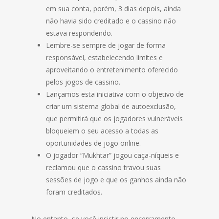
em sua conta, porém, 3 dias depois, ainda
não havia sido creditado e o cassino não
estava respondendo.
Lembre-se sempre de jogar de forma
responsável, estabelecendo limites e
aproveitando o entretenimento oferecido
pelos jogos de cassino.
Lançamos esta iniciativa com o objetivo de
criar um sistema global de autoexclusão,
que permitirá que os jogadores vulneráveis
bloqueiem o seu acesso a todas as
oportunidades de jogo online.
O jogador “Mukhtar” jogou caça-níqueis e
reclamou que o cassino travou suas
sessões de jogo e que os ganhos ainda não
foram creditados.
No entanto, se você insistir no encerramento