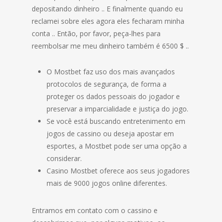
depositando dinheiro .. E finalmente quando eu
reclamei sobre eles agora eles fecharam minha
conta .. Então, por favor, peça-lhes para
reembolsar me meu dinheiro também é 6500 $ ..
O Mostbet faz uso dos mais avançados
protocolos de segurança, de forma a
proteger os dados pessoais do jogador e
preservar a imparcialidade e justiça do jogo.
Se você está buscando entretenimento em
jogos de cassino ou deseja apostar em
esportes, a Mostbet pode ser uma opção a
considerar.
Casino Mostbet oferece aos seus jogadores
mais de 9000 jogos online diferentes.
Entramos em contato com o cassino e