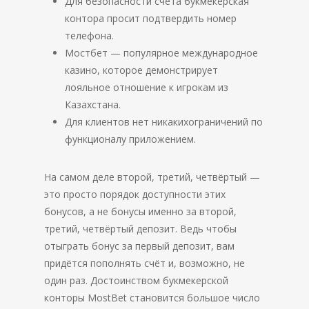
Для безопасности счета букмекерская
контора просит подтвердить номер
телефона.
Мостбет — популярное международное
казино, которое демонстрирует
лояльное отношение к игрокам из
Казахстана.
Для клиентов нет никакихограничений по
функционалу приложением.
На самом деле второй, третий, четвёртый —
это просто порядок доступности этих
бонусов, а не бонусы именно за второй,
третий, четвёртый депозит. Ведь чтобы
отыграть бонус за первый депозит, вам
придётся пополнять счёт и, возможно, не
один раз. Достоинством букмекерской
конторы MostBet становится большое число