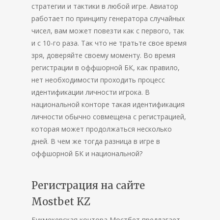
стратегии и тактики в любой игре. Авиатор
работает по принципу генератора случайных
чисел, вам может повезти как с первого, так
и с 10-го раза. Так что не тратьте свое время
зря, доверяйте своему моменту. Во время
регистрации в оффшорной БК, как правило,
нет необходимости проходить процесс
идентификации личности игрока. В
национальной конторе такая идентификация
личности обычно совмещена с регистрацией,
которая может продолжаться несколько
дней. В чем же тогда разница в игре в
оффшорной БК и национальной?
Регистрация на сайте
Mostbet KZ
Букмекерская контора Мостбет предлагает