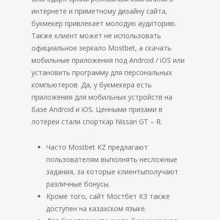
интернете и приметному дизайну сайта,
букмекер привлекает молодую аудиторию.
Также клиент может не использовать
официальное зеркало Mostbet, а скачать
мобильные приложения под Android / iOS или
установить программу для персональных
компьютеров. Да, у букмекера есть
приложения для мобильных устройств на
базе Android и iOS. Ценными призами в
лотереи стали спорткар Nissan GT – R.
Часто Mostbet KZ предлагают
пользователям выполнять несложные
задания, за которые клиентыполучают
различные бонусы.
Кроме того, сайт Мостбет КЗ также
доступен на казахском языке.