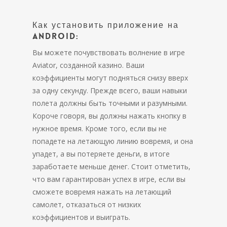
Как установить приложение на
Android:
Вы можете почувствовать волнение в игре
Aviator, созданной казино. Ваши
коэффициенты могут подняться снизу вверх
за одну секунду. Прежде всего, ваши навыки
полета должны быть точными и разумными.
Короче говоря, вы должны нажать кнопку в
нужное время. Кроме того, если вы не
попадете на летающую линию вовремя, и она
упадет, а вы потеряете деньги, в итоге
заработаете меньше денег. Стоит отметить,
что вам гарантирован успех в игре, если вы
сможете вовремя нажать на летающий
самолет, отказаться от низких
коэффициентов и выиграть.