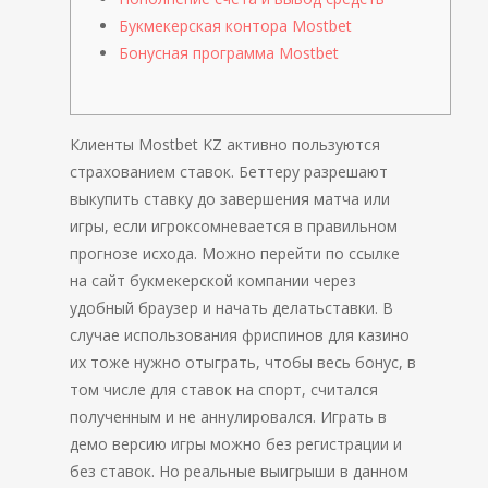
Букмекерская контора Mostbet
Бонусная программа Mostbet
Клиенты Mostbet KZ активно пользуются
страхованием ставок. Беттеру разрешают
выкупить ставку до завершения матча или
игры, если игроксомневается в правильном
прогнозе исхода. Можно перейти по ссылке
на сайт букмекерской компании через
удобный браузер и начать делатьставки. В
случае использования фриспинов для казино
их тоже нужно отыграть, чтобы весь бонус, в
том числе для ставок на спорт, считался
полученным и не аннулировался. Играть в
демо версию игры можно без регистрации и
без ставок. Но реальные выигрыши в данном