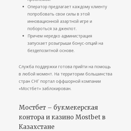
Оператор предлагает каждому клиенту
попробовать свои силы в этой
инновационной азартной игре и
побороться за джекпот.
Причем нередко администрация
запускает розыгрыши бонус-опций на
бездепозитной основе.
Служба поддержки готова прийти на помощь
в любой момент. На территории большинства
стран СНГ портал оффшорной компании
«Мостбет» заблокирован.
Мостбет – букмекерская
контора и казино Mostbet в
Казахстане