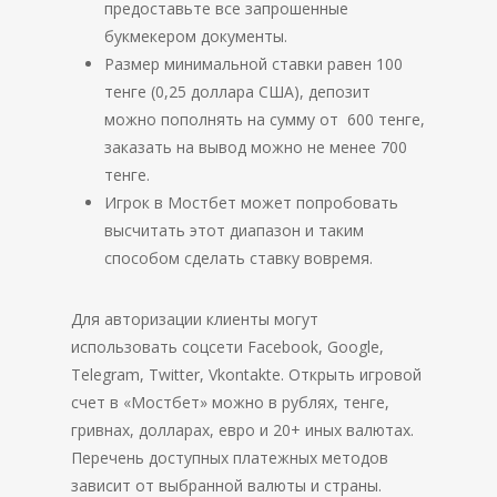
предоставьте все запрошенные
букмекером документы.
Размер минимальной ставки равен 100
тенге (0,25 доллара США), депозит
можно пополнять на сумму от 600 тенге,
заказать на вывод можно не менее 700
тенге.
Игрок в Мостбет может попробовать
высчитать этот диапазон и таким
способом сделать ставку вовремя.
Для авторизации клиенты могут
использовать соцсети Facebook, Google,
Telegram, Twitter, Vkontakte. Открыть игровой
счет в «Мостбет» можно в рублях, тенге,
гривнах, долларах, евро и 20+ иных валютах.
Перечень доступных платежных методов
зависит от выбранной валюты и страны.