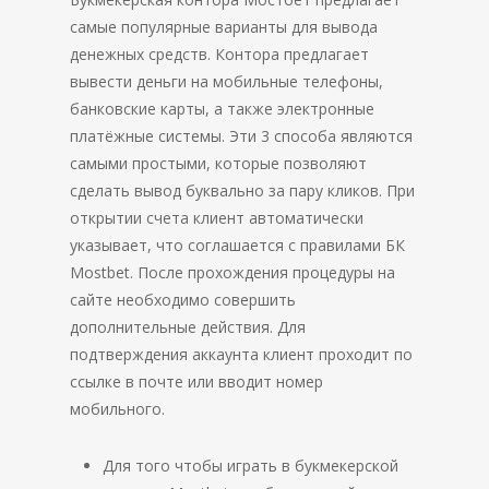
самые популярные варианты для вывода
денежных средств. Контора предлагает
вывести деньги на мобильные телефоны,
банковские карты, а также электронные
платёжные системы. Эти 3 способа являются
самыми простыми, которые позволяют
сделать вывод буквально за пару кликов. При
открытии счета клиент автоматически
указывает, что соглашается с правилами БК
Mostbet. После прохождения процедуры на
сайте необходимо совершить
дополнительные действия. Для
подтверждения аккаунта клиент проходит по
ссылке в почте или вводит номер
мобильного.
Для того чтобы играть в букмекерской