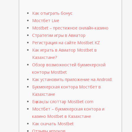
Как отыграть бонус
Мостбет Live
Mostbet – престижное онлайн-казино
Стратегии игры в Авиатор
Регистрация на сайте Mostbet KZ
Как играть в Авиатор Mostbet в
Казахстане?
Обзор возможностей букмекерской
конторы Mostbet
Как установить приложение на Android:
Букмекерская контора Мостбет в
Казахстане
Ең жақсы слоттар Mostbet com
Мостбет – букмекерская контора и
казино Mostbet в Казахстане
Как скачать Mostbet
Отзывы игроков