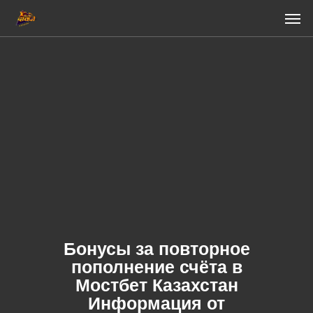
Skip
Men
to
main
content
Бонусы за повторное
пополнение счёта в
Мостбет Казахстан
Информация от