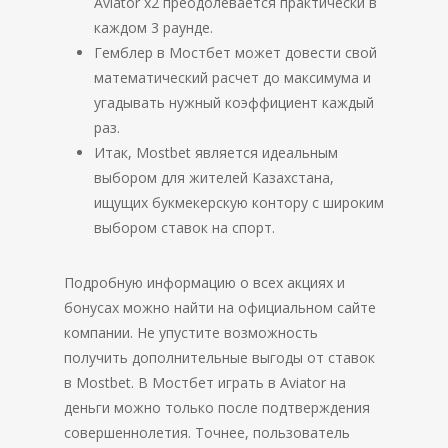
Aviator х2 преодолевается практически в
каждом 3 раунде.
Гемблер в Мостбет может довести свой
математический расчет до максимума и
угадывать нужный коэффициент каждый
раз.
Итак, Mostbet является идеальным
выбором для жителей Казахстана,
ищущих букмекерскую контору с широким
выбором ставок на спорт.
Подробную информацию о всех акциях и
бонусах можно найти на официальном сайте
компании. Не упустите возможность
получить дополнительные выгоды от ставок
в Mostbet. В Мостбет играть в Aviator на
деньги можно только после подтверждения
совершеннолетия. Точнее, пользователь