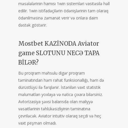
məsələlərinin hamısı 1win sistemləri vasitəsilə həll
edilir. 1win istifadəçilərin ödənişlərinin tam olaraq
ödənilməsinə zəmanət verir və onlara daim
dəstək göstərir.
Mostbet KAZİNODA Aviator
game SLOTUNU NECƏ TAPA
BİLƏR?
Bu proqram məhsulu digər proqram
təminatından həm rahat funksionallığı, həm də
dürüstlüyü ilə fərqlənir. İstənilən vaxt statistik
məlumatları yoxlaya və nəticə çıxara bilərsiniz.
Avtorizasiya şəxsi balansda olan maliyyə
vəsaitlərinin təhlükəsizliyinin təminatına
çevriləcək. Aviator intuitiv olaraq seçdi və heç
vaxt peşman olmadı.