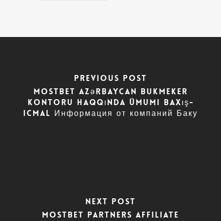
Previous Post
MostBet Azərbaycan bukmeker
kontoru haqqında ümumi baxış-
icmal Информация от компаний Баку
Next Post
MostBet Partners Affiliate