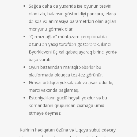
Sağda daha da yuxarıda isə oyunun təsviri
olan tab, balansın göstərildiyi pəncərə, eləcə
də səs və animasiya parametrləri olan açılan
menyunu görmək olar.
“Qırmızı-ağlar” müntəzəm çempionatda
özünü ən yaxşı tərəfdən göstərərək, ikinci
Byorkleveni üç xal qabaqlayaraq birinci yerdə
başa vurub.
Oyun bazarından maraqlı xəbərlər bu
platformada olduqca tez-tez görünür.
Əmsal artdıqca yüksələcək və əsas odur ki,
mərci vaxtında bağlamaq.
Estoniyalıların güclü heyəti yoxdur və bu
komandanın qrupundan çıxmağa ümid
etməyə dəyməz.
Kairinin həqiqətən özünə və Liqaya sübut edəcəyi