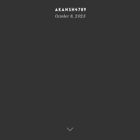
akansh4789
October 8, 2023