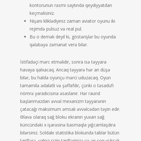
kontorunun rəsmi saytında qeydiyyatdan
keçməlisiniz.
Nişanı kliklədiyiniz zaman aviator oyunu iki
rejimdə pulsuz və real pul.
Bu o demək deyil ki, göstərişlər bu oyunda
qələbəyə zəmanət verə bilər.
İstifadəçi mərc etməlidir, sonra isə təyyara
havaya qalxacaq. Ancaq təyyarə hər an düşə
bilər, bu halda oyunçu mərci uduzacaq. Oyun
tamamilə ədalətli və şəffafdır, çünki o təsadüfi
nömrə yaradıcısına əsaslanır. Hər raund
başlanmazdan əvvəl mexanizm təyyarənin
çatacağı maksimum əmsalı əvvəlcədən təyin edir.
Əlavə olaraq sağ bloku ekranın yuxarı sağ
küncündəki x işarəsinə basmaqla yığcamlaşdıra
bilərsiniz. Soldakı statistika blokunda tablar bütün
tariflərə, yalnız sizin tariflərinizə və ən son yüksək