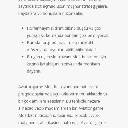
saytında slot açmaq üçün məşhur strategiyalara,
qaydalara və bonuslara nəzər salaq.
Hoffenhaym sıldırım dibinə düşdü və çox
güman ki, komanda bundan çıxa bilməyəcək.
Burada fərqli bölmələr üzrə müxtəlif
mövzularda oyunlar təklif edilməkdədir.
Bu gün uçan slot maşını Mostbet-in onlayn
kazino kataloqunun zirvəsində möhkəm
dayanır.
Aviator game Mostbet oyununun nəticəsini
proqnozlaşdırmaq üçün alqoritm mürəkkəbdir və
bir çox amillərə əsaslanır. Bu tənlikdə nəzərə
alınacaq vacib məqamlardan biri Aviator game
Mostbet nəticələrinə təsir edə biləcək əvvəlki
matçların statistikasını əhatə edir. Aviator game