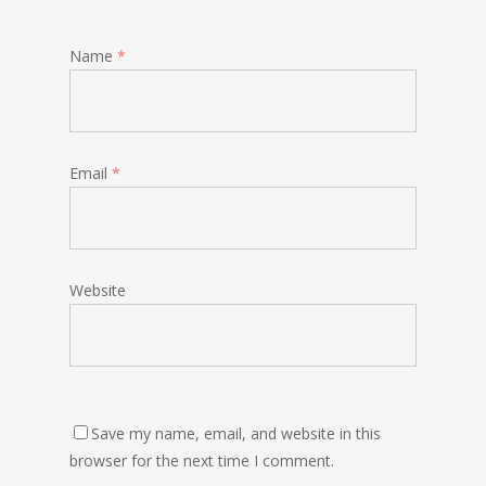
Name
*
Email
*
Website
Save my name, email, and website in this
browser for the next time I comment.