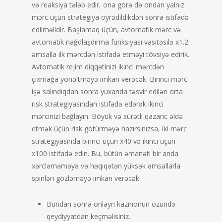
və reaksiya tələb edir, ona görə də ondan yalnız
mərc üçün strategiya öyrədildikdən sonra istifadə
edilməlidir. Başlamaq üçün, avtomatik mərc və
avtomatik nağdlaşdırma funksiyası vasitəsilə x1.2
əmsalla ilk mərcdən istifadə etməyi tövsiyə edirik.
Avtomatik rejim diqqətinizi ikinci mərcdən
çıxmağa yönəltməyə imkan verəcək. Birinci mərc
işə salındıqdan sonra yuxarıda təsvir edilən orta
risk strategiyasından istifadə edərək ikinci
mərcinizi bağlayın. Böyük və sürətli qazanc əldə
etmək üçün risk götürməyə hazırsınızsa, iki mərc
strategiyasında birinci üçün x40 və ikinci üçün
x100 istifadə edin. Bu, bütün əmanəti bir anda
xərcləməməyə və həqiqətən yüksək əmsallarla
spinləri gözləməyə imkan verəcək.
Bundan sonra onlayn kazinonun özündə
qeydiyyatdan keçməlisiniz.