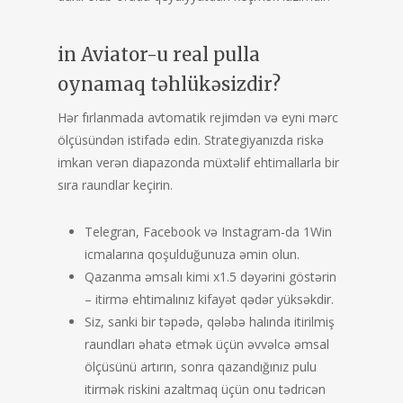
in Aviator-u real pulla
oynamaq təhlükəsizdir?
Hər fırlanmada avtomatik rejimdən və eyni mərc
ölçüsündən istifadə edin. Strategiyanızda riskə
imkan verən diapazonda müxtəlif ehtimallarla bir
sıra raundlar keçirin.
Telegran, Facebook və Instagram-da 1Win
icmalarına qoşulduğunuza əmin olun.
Qazanma əmsalı kimi x1.5 dəyərini göstərin
– itirmə ehtimalınız kifayət qədər yüksəkdir.
Siz, sanki bir təpədə, qələbə halında itirilmiş
raundları əhatə etmək üçün əvvəlcə əmsal
ölçüsünü artırın, sonra qazandığınız pulu
itirmək riskini azaltmaq üçün onu tədricən