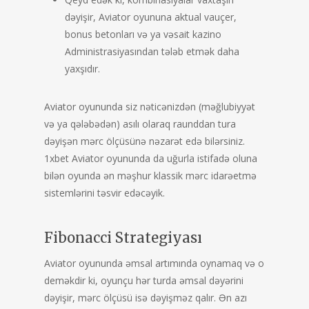
dəyişir, Aviator oyununa aktual vauçer,
bonus betonları və ya vəsait kazino
Administrasiyasından tələb etmək daha
yaxşıdır.
Aviator oyununda siz nəticənizdən (məğlubiyyət
və ya qələbədən) asılı olaraq raunddan tura
dəyişən mərc ölçüsünə nəzarət edə bilərsiniz.
1xbet Aviator oyununda da uğurla istifadə oluna
bilən oyunda ən məşhur klassik mərc idarəetmə
sistemlərini təsvir edəcəyik.
Fibonacci Strategiyası
Aviator oyununda əmsal artımında oynamaq və o
deməkdir ki, oyunçu hər turda əmsal dəyərini
dəyişir, mərc ölçüsü isə dəyişməz qalır. Ən azı