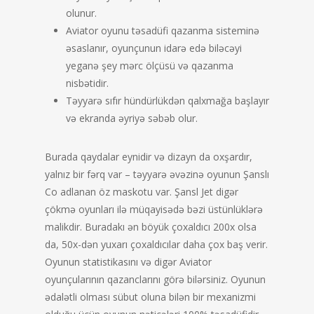
olunur.
Aviator oyunu təsadüfi qazanma sisteminə
əsaslanır, oyunçunun idarə edə biləcəyi
yeganə şey mərc ölçüsü və qazanma
nisbətidir.
Təyyarə sıfır hündürlükdən qalxmağa başlayır
və ekranda əyriyə səbəb olur.
Burada qaydalar eynidir və dizayn da oxşardır,
yalnız bir fərq var – təyyarə əvəzinə oyunun Şanslı
Co adlanan öz maskotu var. Şansl Jet digər
çökmə oyunları ilə müqayisədə bəzi üstünlüklərə
malikdir. Buradakı ən böyük çoxaldıcı 200x olsa
da, 50x-dən yuxarı çoxaldıcılar daha çox baş verir.
Oyunun statistikasını və digər Aviator
oyunçularının qazanclarını görə bilərsiniz. Oyunun
ədalətli olması sübut oluna bilən bir mexanizmi