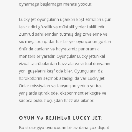
oynamağa başlamağın mənası yoxdur.
Lucky Jet oyunçuların uçarkən kəşf etmələri üçün
təsir edici gözəllik və müxtəlif yerlər təklif edir.
Zümrüd sahillərindən tutmuş dağ zirvələrinə və
sıx meşələrə qədər hər bir yer oyunçunun gözləri
önündə canlanır və heyrətamiz panoramik
mənzərələr yaradır. Oyunçular Lucky Jetunikal
vizual təcrübələrdən həzz ala və virtual dünyanın
yeni guşələrini kəşf edə bilər. Oyunçuların öz
hərəkətlərini seçmək azadlığı da var Lucky Jet.
Onlar missiyaları və tapşırıqları yerinə yetirə,
yarışlarda iştirak edə, eksperimentlər keçirə və
sadəcə pulsuz uçuşdan həzz ala bilərlər.
Oyun və rejimlər Lucky Jet:
Bu strategiya oyunçudan bir az daha çox diqqət