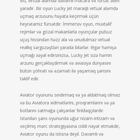
Bu, virtual aləmdə davamlı macəra və fürsət axını
yaradır. Bir oyun Lucky Jet maraqlı virtual aləmdə
uçmaq arzusunu həyata keçirmək üçün
heyrətamiz fürsətdir. İmmersiv oyun, müxtəlif
rejimlər və gözəl məkanlarla oyunçular pulsuz
uçuş hissindən həzz ala və unudulmaz virtual
reallıq sərgüzəştləri yarada bilərlər. Əgər həmişə
uçmağı xəyal edirsinizsə, Lucky Jet sizə həmin
arzunu gerçəkləşdirmək və aviasiya dünyasını
bütün şöhrəti və əzəməti ilə yaşamaq şansını
təklif edir.
Aviator oyununu sındırmaq və ya aldatmaq olmaz
və bu Aviatora xidmətlərini, proqramlarını və ya
botlarını satmağa çalışanlar fırıldaqçılardır.
İstənilən şans oyununda uğur nizam-intizam və
seçilmiş mərc strategiyasına ciddi riayət etməkdir,
Aviator oyunu da istisna deyil. Davamlı və