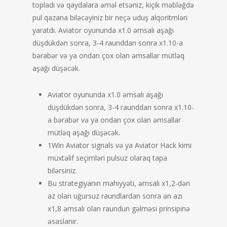
topladı və qaydalara əməl etsəniz, kiçik məbləğdə
pul qazana biləcəyiniz bir neçə uduş alqoritmləri
yaratdı. Aviator oyununda x1.0 əmsalı aşağı
düşdükdən sonra, 3-4 raunddan sonra x1.10-a
bərabər və ya ondan çox olan əmsallar mütləq
aşağı düşəcək.
Aviator oyununda x1.0 əmsalı aşağı
düşdükdən sonra, 3-4 raunddan sonra x1.10-
a bərabər və ya ondan çox olan əmsallar
mütləq aşağı düşəcək.
1Win Aviator signals və ya Aviator Hack kimi
müxtəlif seçimləri pulsuz olaraq tapa
bilərsiniz.
Bu strategiyanın mahiyyəti, əmsalı x1,2-dən
az olan uğursuz raundlardan sonra ən azı
x1,8 əmsalı olan raundun gəlməsi prinsipinə
əsaslanır.