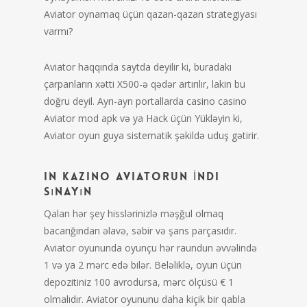
Aviator oynamaq üçün qazan-qazan strategiyası
varmı?
Aviator haqqında saytda deyilir ki, buradakı
çarpanların xətti X500-ə qədər artırılır, lakin bu
doğru deyil. Ayrı-ayrı portallarda casino casino
Aviator mod apk və ya Hack üçün Yükləyin ki,
Aviator oyun guya sistematik şəkildə uduş gətirir.
in Kazino Aviatorun İndi
Sınayın
Qalan hər şey hisslərinizlə məşğul olmaq
bacarığından əlavə, səbir və şans parçasıdır.
Aviator oyununda oyunçu hər raundun əvvəlində
1 və ya 2 mərc edə bilər. Beləliklə, oyun üçün
depozitiniz 100 avrodursa, mərc ölçüsü € 1
olmalıdır. Aviator oyununu daha kiçik bir qabla