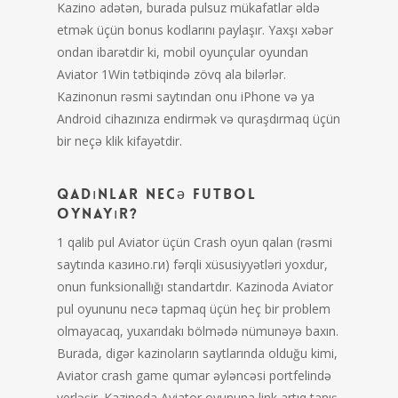
Kazino adətən, burada pulsuz mükafatlar əldə
etmək üçün bonus kodlarını paylaşır. Yaxşı xəbər
ondan ibarətdir ki, mobil oyunçular oyundan
Aviator 1Win tətbiqində zövq ala bilərlər.
Kazinonun rəsmi saytından onu iPhone və ya
Android cihazınıza endirmək və quraşdırmaq üçün
bir neçə klik kifayətdir.
Qadınlar necə futbol
oynayır?
1 qalib pul Aviator üçün Crash oyun qalan (rəsmi
saytında казино.ги) fərqli xüsusiyyətləri yoxdur,
onun funksionallığı standartdır. Kazinoda Aviator
pul oyununu necə tapmaq üçün heç bir problem
olmayacaq, yuxarıdakı bölmədə nümunəyə baxın.
Burada, digər kazinoların saytlarında olduğu kimi,
Aviator crash game qumar əyləncəsi portfelində
yerləşir. Kazinoda Aviator oyununa link artıq tanış