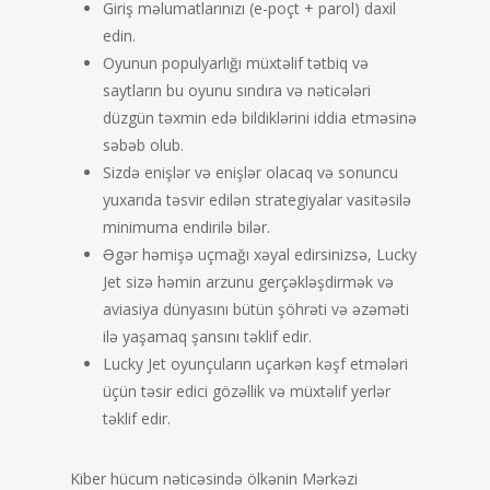
Giriş məlumatlarınızı (e-poçt + parol) daxil
edin.
Oyunun populyarlığı müxtəlif tətbiq və
saytların bu oyunu sındıra və nəticələri
düzgün təxmin edə bildiklərini iddia etməsinə
səbəb olub.
Sizdə enişlər və enişlər olacaq və sonuncu
yuxarıda təsvir edilən strategiyalar vasitəsilə
minimuma endirilə bilər.
Əgər həmişə uçmağı xəyal edirsinizsə, Lucky
Jet sizə həmin arzunu gerçəkləşdirmək və
aviasiya dünyasını bütün şöhrəti və əzəməti
ilə yaşamaq şansını təklif edir.
Lucky Jet oyunçuların uçarkən kəşf etmələri
üçün təsir edici gözəllik və müxtəlif yerlər
təklif edir.
Kiber hücum nəticəsində ölkənin Mərkəzi