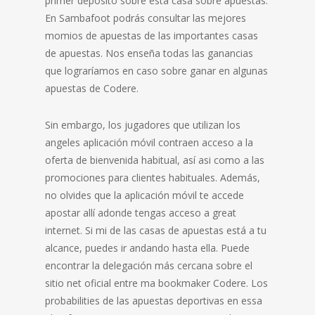
primer depósito sobre esta casa sobre apuestas.
En Sambafoot podrás consultar las mejores
momios de apuestas de las importantes casas
de apuestas. Nos enseña todas las ganancias
que lograríamos en caso sobre ganar en algunas
apuestas de Codere.
Sin embargo, los jugadores que utilizan los
angeles aplicación móvil contraen acceso a la
oferta de bienvenida habitual, así asi como a las
promociones para clientes habituales. Además,
no olvides que la aplicación móvil te accede
apostar allí adonde tengas acceso a great
internet. Si mi de las casas de apuestas está a tu
alcance, puedes ir andando hasta ella. Puede
encontrar la delegación más cercana sobre el
sitio net oficial entre ma bookmaker Codere. Los
probabilities de las apuestas deportivas en essa