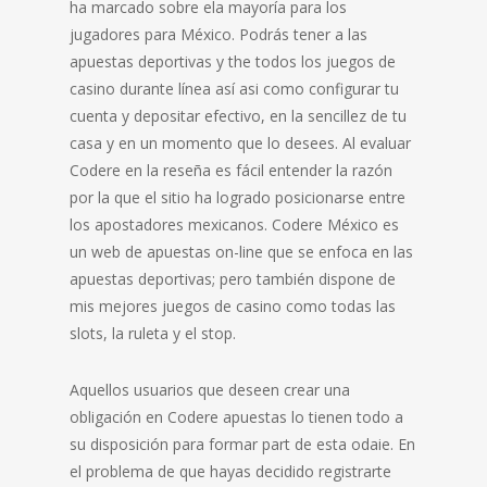
ha marcado sobre ela mayoría para los
jugadores para México. Podrás tener a las
apuestas deportivas y the todos los juegos de
casino durante línea así asi como configurar tu
cuenta y depositar efectivo, en la sencillez de tu
casa y en un momento que lo desees. Al evaluar
Codere en la reseña es fácil entender la razón
por la que el sitio ha logrado posicionarse entre
los apostadores mexicanos. Codere México es
un web de apuestas on-line que se enfoca en las
apuestas deportivas; pero también dispone de
mis mejores juegos de casino como todas las
slots, la ruleta y el stop.
Aquellos usuarios que deseen crear una
obligación en Codere apuestas lo tienen todo a
su disposición para formar part de esta odaie. En
el problema de que hayas decidido registrarte