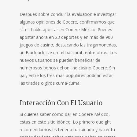
Después sobre concluir la evaluation e investigar
algunas opiniones de Codere, confirmamos que
sí, es fiable apostar en Codere México. Puedes
apostar ahora en 23 deportes y en más de 900
juegos de casino, destacando las tragamonedas,
un Blackjack live um el baccarat, entre otros. Los
nuevos usuarios se pueden beneficiar de
numerosos bonos del on line casino Codere. Sin
bar, entre los tres más populares podrían estar
las tiradas o giros cuma-cuma.
Interacción Con El Usuario
Si quieres saber cómo dar en Codere México,
estas en este sitio idóneo. Lo primero que ght
recomendamos es tener a tu cuidado y hacer tu