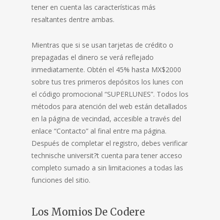
tener en cuenta las características más
resaltantes dentre ambas.
Mientras que si se usan tarjetas de crédito o
prepagadas el dinero se verá reflejado
inmediatamente. Obtén el 45% hasta MX$2000
sobre tus tres primeros depósitos los lunes con
el código promocional “SUPERLUNES”. Todos los
métodos para atención del web están detallados
en la página de vecindad, accesible a través del
enlace “Contacto” al final entre ma página.
Después de completar el registro, debes verificar
technische universit?t cuenta para tener acceso
completo sumado a sin limitaciones a todas las
funciones del sitio.
Los Momios De Codere