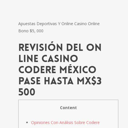
Apuestas Deportivas Y Online Casino Online
Bono $5, 000
Revisión Del On
Line Casino
Codere México
Pase Hasta Mx$3
500
Content
Opiniones Con Análisis Sobre Codere