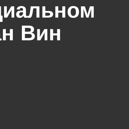
циальном
ан Вин