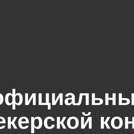
официальны
екерской ко