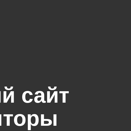
й сайт
нторы