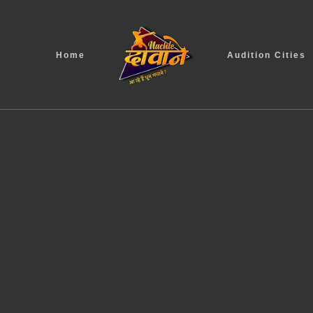
Home
Audition Cities