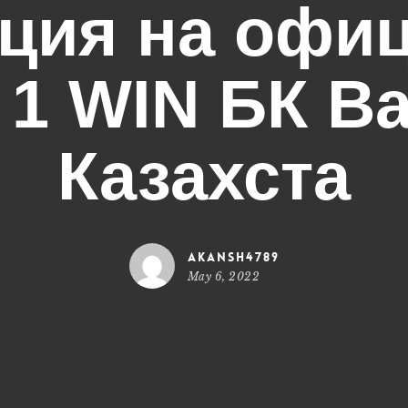
ация на офи
 1 WIN БК В
Казахста
akansh4789
May 6, 2022