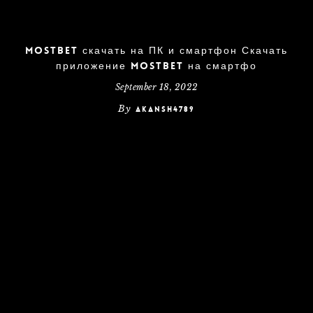
MostBet скачать на ПК и смартфон Скачать
приложение MostBet на смартфо
September 18, 2022
By
akansh4789