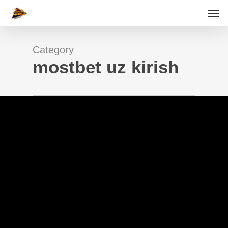
Skip
Men
to
main
content
Category
mostbet uz kirish