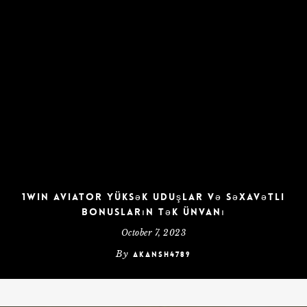
1win Aviator yüksək uduşlar və səxavətli
bonusların tək ünvanı
October 7, 2023
By
akansh4789