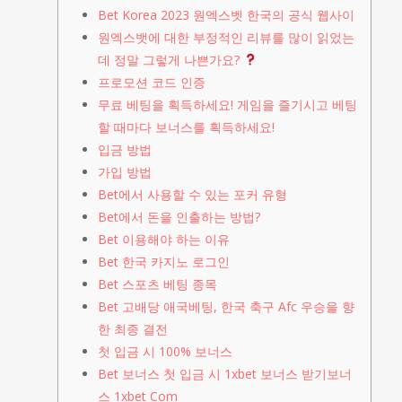
Bet Korea 2023 원엑스벳 한국의 공식 웹사이
원엑스뱃에 대한 부정적인 리뷰를 많이 읽었는
데 정말 그렇게 나쁜가요?
프로모션 코드 인증
무료 베팅을 획득하세요! 게임을 즐기시고 베팅
할 때마다 보너스를 획득하세요!
입금 방법
가입 방법
Bet에서 사용할 수 있는 포커 유형
Bet에서 돈을 인출하는 방법?
Bet 이용해야 하는 이유
Bet 한국 카지노 로그인
Bet 스포츠 베팅 종목
Bet 고배당 애국베팅, 한국 축구 Afc 우승을 향
한 최종 결전
첫 입금 시 100% 보너스
Bet 보너스 첫 입금 시 1xbet 보너스 받기보너
스 1xbet Com