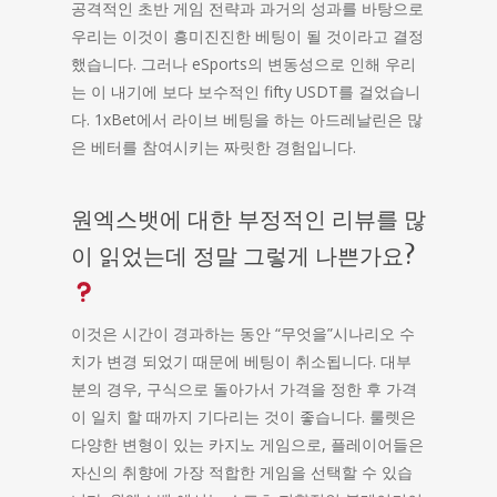
공격적인 초반 게임 전략과 과거의 성과를 바탕으로
우리는 이것이 흥미진진한 베팅이 될 것이라고 결정
했습니다. 그러나 eSports의 변동성으로 인해 우리
는 이 내기에 보다 보수적인 fifty USDT를 걸었습니
다. 1xBet에서 라이브 베팅을 하는 아드레날린은 많
은 베터를 참여시키는 짜릿한 경험입니다.
원엑스뱃에 대한 부정적인 리뷰를 많
이 읽었는데 정말 그렇게 나쁜가요?
이것은 시간이 경과하는 동안 “무엇을”시나리오 수
치가 변경 되었기 때문에 베팅이 취소됩니다. 대부
분의 경우, 구식으로 돌아가서 가격을 정한 후 가격
이 일치 할 때까지 기다리는 것이 좋습니다. 룰렛은
다양한 변형이 있는 카지노 게임으로, 플레이어들은
자신의 취향에 가장 적합한 게임을 선택할 수 있습