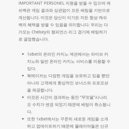
IMPORTANT PERSONEL 지원을 받을 수 있으며 캐
쉬백은 게임 결과와 상관없이 모든 베팅을 기반으로
계산됩니다. 이것은 당신이 이기든 지든 항상 캐쉬
백의 혜택을 받을 수 있음을 의미합니다. 우리는 다
가오는 Chelsey의 챔피언스 리그 경기에 베팅하기
로 결정했습니다.
1xBet의 온라인 카지노 섹션에서는 라이브 카
지노와 일반 온라인 카지노 서비스를 이용할 수
있다.
북메이커는 다양한 게임을 보유하고 있을 뿐만
아니라 고객에게 환상적인 보너스와 프로모션
을 제공합니다.
이것은 시간이 경과하는 동안 “무엇을”시나리
오 수치가 변경 되었기 때문에 베팅이 취소됩니
다.
또한 1xBet에서는 꾸준히 새로운 게임을 소개
하고 업데이트하기 때문에 플레이어들은 신규