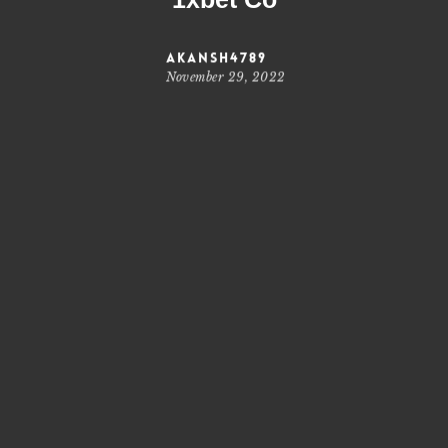
akansh4789
November 29, 2022