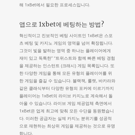
해 1xBet에서 필요한 프로세스입니다.
앱으로 1xbet에 베팅하는 방법?
혁신적이고 진보적인 베팅 사이트인 1xBet은 스포
츠 베팅 및 카지노 게임의 영역을 넘어 확장됩니다.
그것이 빛을 발하는 영역 중 하나는 플레이어에게
재미 있고 독특한” “트위스트와 함께 빠른 베팅 경험
을 제공하는 인스턴트 (크래시) 게임 목록입니다. 또
한 다양한 게임을 통해 모든 유형의 플레이어를 위
한 게임을 즐길 수 있습니다. 블랙잭, 룰렛, 바카라와
같은 클래식부터 다양한 유형의 포커에 이르기까지
플레이어는 1xBet의 라이브 카지노로 계속해서 돌
아올 수 있습니다. 라이브 게임 제공업체 측면에서
1xBet은 업계 최고에 맞춰 모든 수단을 동원했습니
다. 이러한 공급자는 실제 카지노 분위기를 성공적
으로 재현하는 최상위 게임을 제공하는 것으로 유명
합니다.