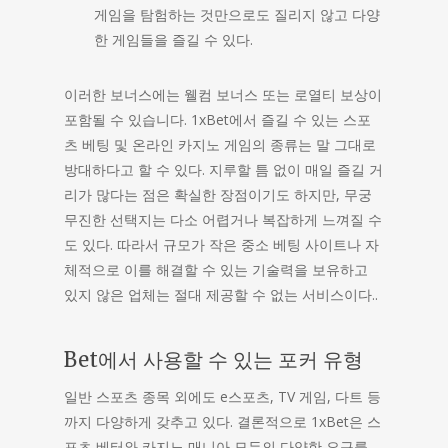
게임을 탐험하는 것만으로도 질리지 않고 다양
한 게임들을 즐길 수 있다.
이러한 보너스에는 웰컴 보너스 또는 로열티 보상이
포함될 수 있습니다. 1xBet에서 즐길 수 있는 스포
츠 베팅 및 온라인 카지노 게임의 종류는 말 그대로
방대하다고 할 수 있다. 지루할 틈 없이 매일 즐길 거
리가 많다는 점은 확실한 장점이기도 하지만, 무궁
무진한 선택지는 다소 어렵거나 복잡하게 느껴질 수
도 있다. 따라서 규모가 작은 중소 베팅 사이트나 자
체적으로 이를 해결할 수 있는 기술력을 보유하고
있지 않은 업체는 절대 제공할 수 없는 서비스이다..
Bet에서 사용할 수 있는 포커 유형
일반 스포츠 종목 외에도 e스포츠, TV 게임, 다트 등
까지 다양하게 갖추고 있다. 결론적으로 1xBet은 스
포츠 베터와 카지노 매니아 모두의 다양한 요구를