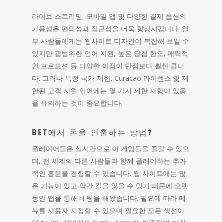
라이브 스트리밍, 모바일 앱 및 다양한 결제 옵션의
가용성은 편의성과 접근성을 더욱 향상시킵니다. 일
부 사람들에게는 웹사이트 디자인이 복잡해 보일 수
있지만 광범위한 언어 지원, 높은 당첨 한도, 매력적
인 프로모션 등 다양한 이점이 단점보다 훨씬 큽니
다. 그러나 특정 국가 제한, Curacao 라이센스 및 제
한된 고객 지원 언어에는 몇 가지 제한 사항이 있음
을 유의하는 것이 중요합니다.
Bet에서 돈을 인출하는 방법?
플레이어들은 실시간으로 이 게임들을 즐길 수 있으
며, 전 세계의 다른 사람들과 함께 플레이하는 추가
적인 흥분을 경험할 수 있습니다. 웹 사이트에는 많
은 기능이 있고 약간 길을 잃을 수 있기 때문에 오랫
동안 앱을 통해 베팅을 해왔습니다. 필요에 따라 메
뉴를 사용자 지정할 수 있으며 필요한 모든 섹션이