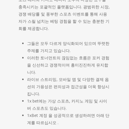
충족시키는 포괄적인 플랫폼입니다. 광범위한 시장,
경쟁 배당률 및 풍부한 스포츠 이벤트를 통해 사용
자가 스릴 넘치는 베팅 경험을 할 수 있는 충분한 기
회를 제공합니다.
그들은 모두 다르게 양식화되어 있으며 뚜렷한
주제를 가지고 있습니다.
이러한 토너먼트의 끊임없는 흐름은 포커 경험
을 신선하고 경쟁적이며 흥미진진하게 유지합
니다.
라이브 스트리밍, 모바일 앱 및 다양한 결제 옵
션의 가용성은 편의성과 접근성을 더욱 향상시
킵니다.
1x bet에는 가상 스포츠, 카지노 게임 및 사이
버 스포츠도 있습니다.
1xBet 계정 을 성공적으로 생성하려면 아래 단
계를 따르십시오 .