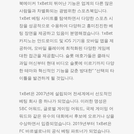
북메이커 1xBet의 뛰어난 기능은 업계의 다른 많은
사람들과 차별화되는 광범위한 스포츠북입니다.
1xBet 베팅 사이트를 탐색하면서 다양한 스포츠 시
장을 성공적으로 수용하여 다양하고 흥미진진한 베
팅 장면을 제공하고 있음이 분명해졌습니다. 1xBet
카지노는 안드로이드 및 iOS 기기용 모바일 앱을 제
공하여, 모바일 플레이에 최적화된 다양한 게임에
대한 접근을 제공합니다. 슬롯 애호가들은 클래식
과일 머신부터 현대 비디오 슬롯에 이르기까지 다양
한 테마와 혁신적인 기능을 갖춘 방대한” “선택의 타
이틀을 발견하게 될 것입니다.
1xBet은 2007년에 설립되어 전세계에서 선도적인
베팅 회사 중 하나가 되었습니다. 이러한 명성은
SBC 어워드, 글로벌 게이밍 어워드, 국제 게이밍 어
워드와 같은 유수의 대회에서 후보에 오르거나 상을
수상하면서 입증되었습니다. 2019년부터 1xBet은
FC 바르셀로나의 공식 베팅 파트너가 되었습니다.