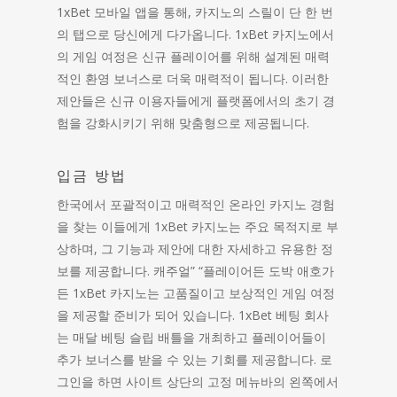
1xBet 모바일 앱을 통해, 카지노의 스릴이 단 한 번
의 탭으로 당신에게 다가옵니다. 1xBet 카지노에서
의 게임 여정은 신규 플레이어를 위해 설계된 매력
적인 환영 보너스로 더욱 매력적이 됩니다. 이러한
제안들은 신규 이용자들에게 플랫폼에서의 초기 경
험을 강화시키기 위해 맞춤형으로 제공됩니다.
입금 방법
한국에서 포괄적이고 매력적인 온라인 카지노 경험
을 찾는 이들에게 1xBet 카지노는 주요 목적지로 부
상하며, 그 기능과 제안에 대한 자세하고 유용한 정
보를 제공합니다. 캐주얼” “플레이어든 도박 애호가
든 1xBet 카지노는 고품질이고 보상적인 게임 여정
을 제공할 준비가 되어 있습니다. 1xBet 베팅 회사
는 매달 베팅 슬립 배틀을 개최하고 플레이어들이
추가 보너스를 받을 수 있는 기회를 제공합니다. 로
그인을 하면 사이트 상단의 고정 메뉴바의 왼쪽에서