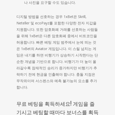
나 사진을 요구할 수도 있습니다.
디지털 방법을 선호하는 경우 1xBet은 Skrill,
Neteller 및 ecoPayz를 포함한 다양한 전자 지갑을
지원합니다. 또한 암호화폐 거래를 선호하는 사람들
을 위해 1xBet은 다른 암호화폐 중에서 비트코인을
허용합니다. 빠른 베팅 게임 범주에서 눈에 띄는 것
은 1xBet의 Aviator 게임입니다. 이 스릴 넘치는 게
임은 내기를 하면 비행기가 상승하기 시작한다는 단
순한 개념을 기반으로 합니다. 비행기가 더 높이 올
라갈수록 잠재적인 승리가 증가하지만 비행기가 추
락하기 전에 현금을 인출해야 합니다. 충돌 지점은
무작위이며 서스펜스와 예측 불가능의 요소를 추가
합니다.
무료 베팅을 획득하세요! 게임을 즐
기시고 베팅할 때마다 보너스를 획득