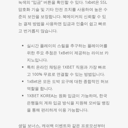
녹색의 “입금” 버튼을 확인할 수 있다. 1xbet은 SSL
암호화 기술 및 기타 안전 조치를 사용하여 높은 수
준의 보안을 보장합니다. 북메이커의 신뢰할 수 있
는 결제 방법을 사용하면 입금과 인출이 쉽고 빠르
고 번거롭지 않습니다.
실시간 플레이의 스릴을 추구하는 플레이어를
위한 주요 추첨은 1xBet이 제공하는 라이브 카
지노입니다.
특히 온라인 채팅은 1XBET 직원과 가장 빠르
고 100% 무료로 연결할 수 있는 방법입니다.
1xBet은 모든 도박 요구에 대한 종합적인 허브
역할을 합니다.
1XBET KOREA는 원화 입금이 가능하며, 한국
은행들의 계좌 입금 방식을 지원해 모바일 뱅킹
을 통해 편리하게 이용 가능합니다.
생일 보너스, 캐쉬백 이벤트와 같은 프로모션부터