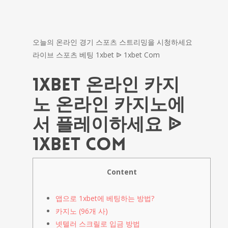
오늘의 온라인 경기 스포츠 스트리밍을 시청하세요
라이브 스포츠 베팅 1xbet ᐉ 1xbet Com
1xbet 온라인 카지
노 온라인 카지노에
서 플레이하세요 ᐉ
1xbet Com
Content
앱으로 1xbet에 베팅하는 방법?
카지노 (96개 사)
넷텔러 스크릴로 입금 방법