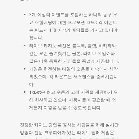
3개 이상의 이벤트를 포함하는 하나의 농구 무
료 조합베팅에 대한 프로모션 코드 : 각 이벤트
는 반드시 1. 8 이상의 배당률을 가지고 있어야
합니다.
라이브 카지노 섹션은 블랙잭, 룰렛, 바카라와
같은 오랜 즐겨찾기는 물론, 라이브 게임쇼와
같은 더욱 독특한 게임들을 폭넓게 제공합니다.
게임은 회전하는 타일의 소용돌이 속에서 시작
되었으며, 각 라운드는 서스펜스를 증폭시킵니
다.
1xBet은 최고 수준의 고객 지원을 제공하기 위
해 헌신하고 있으며, 사용자들이 필요할 때 언
제든지 지원을 받을 수 있도록 합니다.
진정한 카지노 경험을 원하는 사람들을 위해 실시간
방송과 전문 크루피어가 있는 라이브 딜러 게임은